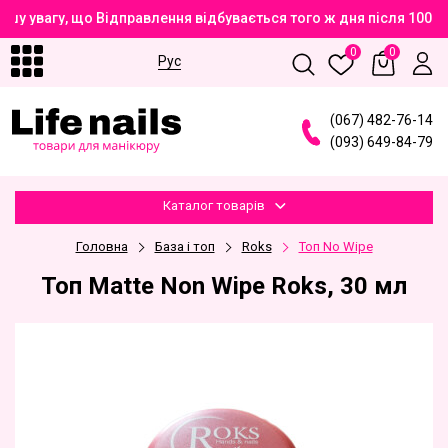
шу увагу, що Відправлення відбувається того ж дня після 100%
0
0
Рус
(
0
6
7
)
4
8
2
-7
6
-1
4
(
0
9
3
)
6
4
9
-8
4
-7
9
Каталог товарів
Головна
База і топ
Roks
Топ No Wipe
Топ Matte Non Wipe Roks, 30 мл