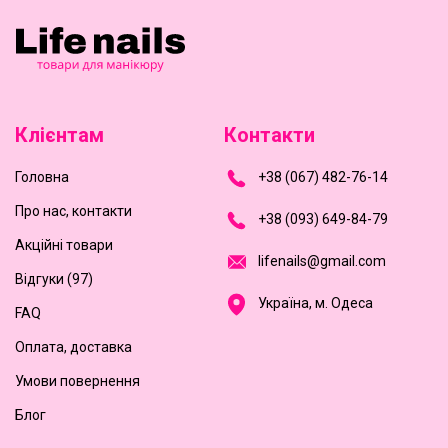
Клієнтам
Контакти
Головна
+
3
8
(
0
6
7
)
4
8
2-
7
6-1
4
Про нас, контакти
+
3
8 (0
9
3
) 6
4
9-8
4-7
9
Акційні товари
l
i
f
e
n
a
i
l
s
@
g
m
a
i
l
.
c
o
m
Відгуки (97)
Україна, м. Одеса
FAQ
Оплата, доставка
Умови повернення
Блог