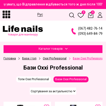
шу увагу, що Відправлення відбувається того ж дня після 100%
0
0
Рус
(
0
6
7
)
4
8
2
-7
6
-1
4
(
0
9
3
)
6
4
9
-8
4
-7
9
Каталог товарів
Головна
База і топ
Oxxi Professional
Бази Oxxi Professional
Бази Oxxi Professional
Топи Oxxi Professional
Бази Oxxi Professional