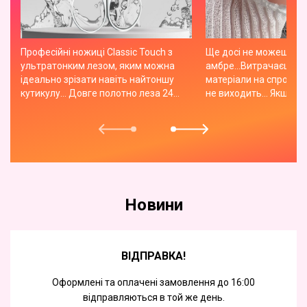
Професійні ножиці Classic Touch з
Ще досі не можеш оп
ультратонким лезом, яким можна
амбре...Витрачаєш куп
ідеально зрізати навіть найтоншу
матеріали на спробу, а
кутикулу... Довге полотно леза 24
не виходить... Якщо т
мм..Ручна заточка..Ідеально
спробувати спрей для
виміряний баланс..Нержавіюча
просте і легке рішення,
сталь..Витримують всі види
відсотково полегшить
стерелізаціі..Ідеальні для
професійної роботи... Ціна 560 грн
Новини
ВІДПРАВКА!
Оформлені та оплачені замовлення до 16:00
відправляються в той же день.