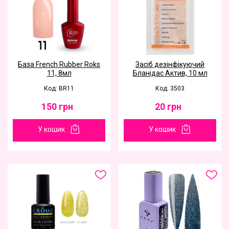
База French Rubber Roks
Засіб дезінфікуючий
11, 8мл
Бланідас Актив, 10 мл
Код: BR11
Код: 3503
150
грн
20
грн
У кошик
У кошик