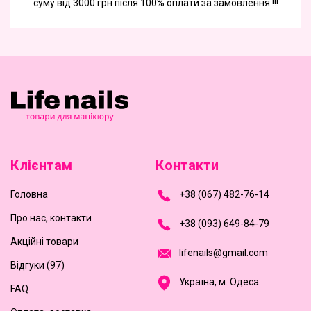
суму від 3000 грн після 100% оплати за замовлення !!!
Клієнтам
Контакти
Головна
+
3
8
(
0
6
7
)
4
8
2-
7
6-1
4
Про нас, контакти
+
3
8 (0
9
3
) 6
4
9-8
4-7
9
Акційні товари
l
i
f
e
n
a
i
l
s
@
g
m
a
i
l
.
c
o
m
Відгуки (97)
Україна, м. Одеса
FAQ