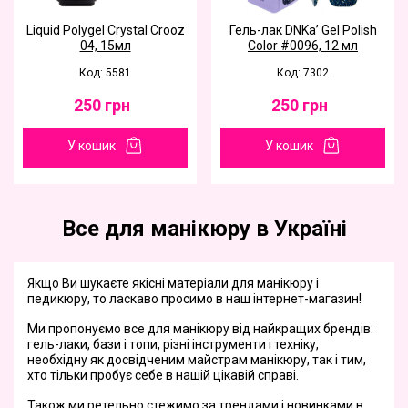
Liquid Polygel Сrystal Сrooz
Гель-лак DNKa’ Gel Polish
04, 15мл
Color #0096, 12 мл
Код: 5581
Код: 7302
250
грн
250
грн
У кошик
У кошик
Все для манікюру в Україні
Якщо Ви шукаєте якісні матеріали для манікюру і
педикюру, то ласкаво просимо в наш інтернет-магазин!
Ми пропонуємо все для манікюру від найкращих брендів:
гель-лаки, бази і топи, різні інструменти і техніку,
необхідну як досвідченим майстрам манікюру, так і тим,
хто тільки пробує себе в нашій цікавій справі.
Також ми ретельно стежимо за трендами і новинками в