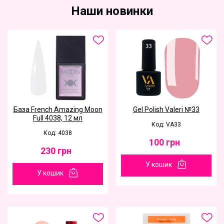
Наши новинки
База French Amazing Moon
Gel Polish Valeri №33
Full 4038, 12 мл
Код: VA33
Код: 4038
100
грн
230
грн
У кошик
У кошик