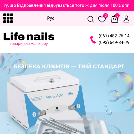
, що Відправлення відбувається того ж дня після 100% оплати 
0
0
Рус
(
0
6
7
)
4
8
2
-7
6
-1
4
(
0
9
3
)
6
4
9
-8
4
-7
9