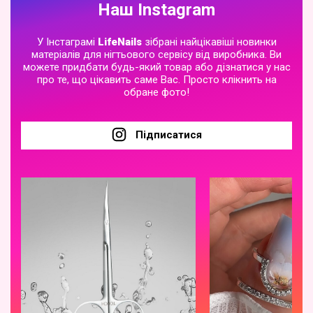
Наш Instagram
У Інстаграмі
LifeNails
зібрані найцікавіші новинки
матеріалів для нігтьового сервісу від виробника. Ви
можете придбати будь-який товар або дізнатися у нас
про те, що цікавить саме Вас. Просто клікнить на
обране фото!
Підписатися