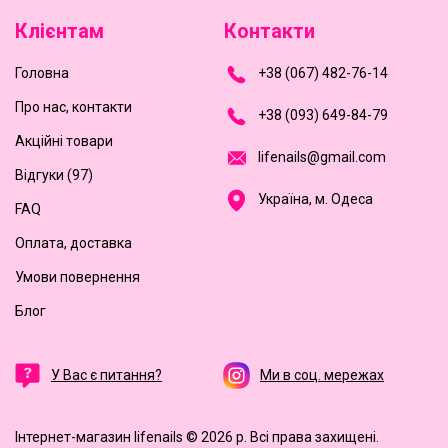
Клієнтам
Контакти
Головна
+
3
8
(
0
6
7
)
4
8
2-
7
6-1
4
Про нас, контакти
+
3
8 (0
9
3
) 6
4
9-8
4-7
9
Акційні товари
l
i
f
e
n
a
i
l
s
@
g
m
a
i
l
.
c
o
m
Відгуки (97)
Україна, м. Одеса
FAQ
Оплата, доставка
Умови повернення
Блог
У Вас є питання?
Ми в соц. мережах
Інтернет-магазин lifenails © 2026 р.
Всі права захищені.