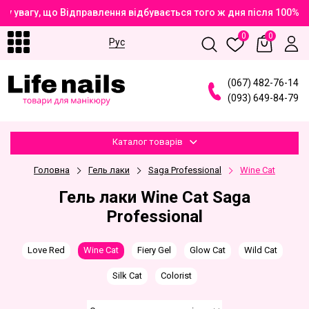
у увагу, що Відправлення відбувається того ж дня після 100% 
0
0
Рус
(
0
6
7
)
4
8
2
-7
6
-1
4
(
0
9
3
)
6
4
9
-8
4
-7
9
Каталог товарів
Головна
Гель лаки
Saga Professional
Wine Cat
Гель лаки Wine Cat Saga
Professional
Love Red
Wine Cat
Fiery Gel
Glow Cat
Wild Cat
Silk Cat
Сolorist