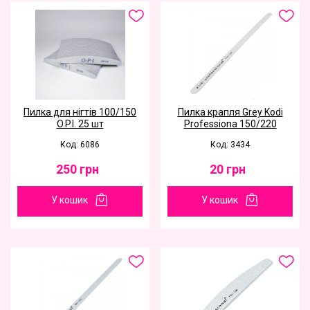
Пилка для нігтів 100/150
Пилка крапля Grey Kodi
O.P.I. 25 шт
Professiona 150/220
Код: 6086
Код: 3434
250
грн
20
грн
У кошик
У кошик