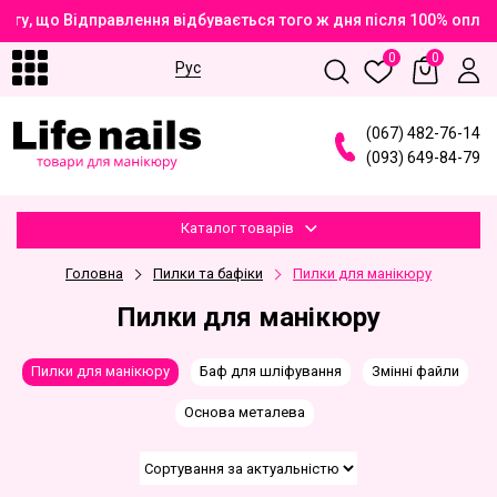
гу, що Відправлення відбувається того ж дня після 100% оплат
0
0
Рус
(
0
6
7
)
4
8
2
-7
6
-1
4
(
0
9
3
)
6
4
9
-8
4
-7
9
Каталог товарів
Головна
Пилки та бафіки
Пилки для манікюру
Пилки для манікюру
Пилки для манікюру
Баф для шліфування
Змінні файли
Основа металева