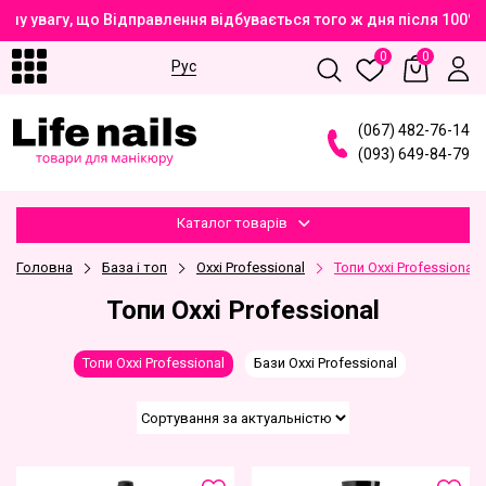
шу увагу, що Відправлення відбувається того ж дня після 100%
0
0
Рус
(
0
6
7
)
4
8
2
-7
6
-1
4
(
0
9
3
)
6
4
9
-8
4
-7
9
Каталог товарів
Головна
База і топ
Oxxi Professional
Топи Oxxi Professional
Топи Oxxi Professional
Топи Oxxi Professional
Бази Oxxi Professional