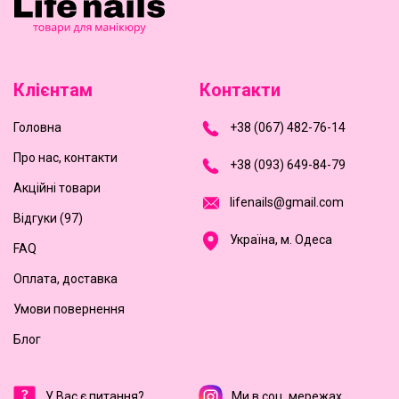
Клієнтам
Контакти
Головна
+
3
8
(
0
6
7
)
4
8
2-
7
6-1
4
Про нас, контакти
+
3
8 (0
9
3
) 6
4
9-8
4-7
9
Акційні товари
l
i
f
e
n
a
i
l
s
@
g
m
a
i
l
.
c
o
m
Відгуки (97)
Україна, м. Одеса
FAQ
Оплата, доставка
Умови повернення
Блог
У Вас є питання?
Ми в соц. мережах