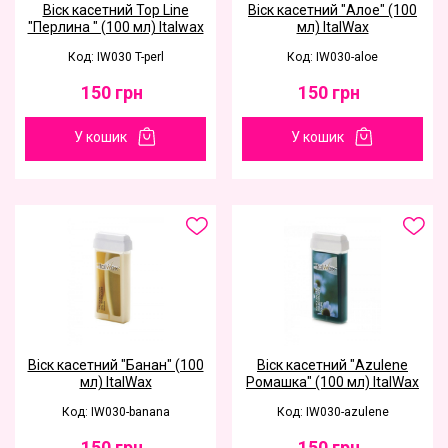
Віск касетний Top Line
Віск касетний "Алое" (100
"Перлина " (100 мл) Italwax
мл) ItalWax
Код: IW030 T-perl
Код: IW030-aloe
150
грн
150
грн
У кошик
У кошик
Віск касетний "Банан" (100
Віск касетний "Azulene
мл) ItalWax
Ромашка" (100 мл) ItalWax
Код: IW030-banana
Код: IW030-azulene
150
грн
150
грн