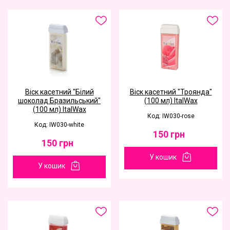
Віск касетний "Білий
Віск касетний "Троянда"
шоколад Бразильський"
(100 мл) ItalWax
(100 мл) ItalWax
Код: IW030-rose
Код: IW030-white
150
грн
150
грн
У кошик
У кошик