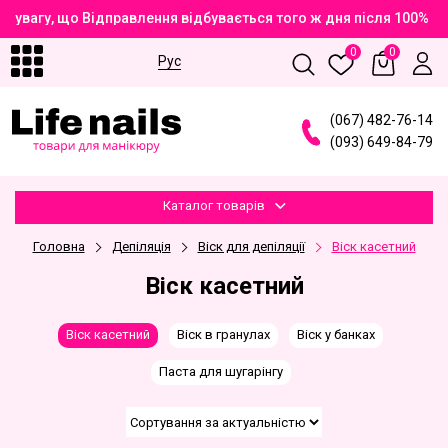
 увагу, що Відправлення відбувається того ж дня після 100% о
0
0
Рус
(
0
6
7
)
4
8
2
-7
6
-1
4
(
0
9
3
)
6
4
9
-8
4
-7
9
Каталог товарів
Головна
Депіляція
Віск для депіляції
Віск касетний
Віск касетний
Віск касетний
Віск в гранулах
Віск у банках
Паста для шугарінгу