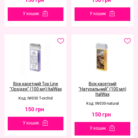
У кошик
У кошик
Віск касетний Top Line
Віск касетний
"Орхідея" (100 мл) ItalWax
"Натуральний" (100 мл)
ItalWax
Код: IW030 T-orchid
Код: IW030-natural
150
грн
150
грн
У кошик
У кошик