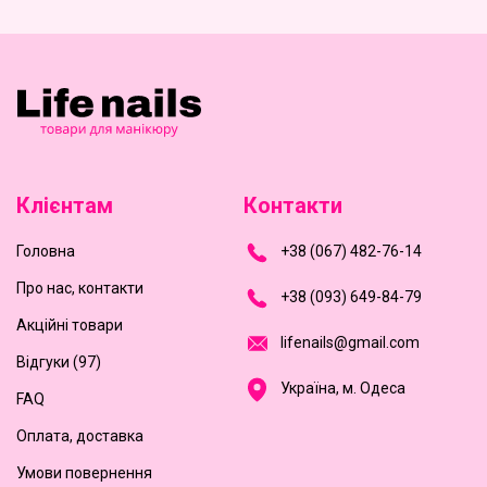
Клієнтам
Контакти
Головна
+
3
8
(
0
6
7
)
4
8
2-
7
6-1
4
Про нас, контакти
+
3
8 (0
9
3
) 6
4
9-8
4-7
9
Акційні товари
l
i
f
e
n
a
i
l
s
@
g
m
a
i
l
.
c
o
m
Відгуки (97)
Україна, м. Одеса
FAQ
Оплата, доставка
Умови повернення