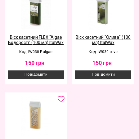
Віск касетний FLEX "Algae
Віск касетний "Олива" (100
Водорості" (100 мл) ItalWax
мл) ItalWax
Код: IW030 F-algae
Код: IW030-olive
150
грн
150
грн
Повідомити
Повідомити