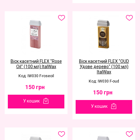
Віск касетний FLEX "Rose
Віск касетний FLEX "OUD
Oil" (100 мл) ItalWax
Удове дерево" (100 мл)
ItalWax
Код: IW030 F-roseoil
Код: IW030 F-oud
150
грн
150
грн
У кошик
У кошик