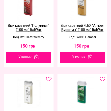
Віск касетний "Полуниця"
Віск касетний FLEX "Amber
(100 мл) ItalWax
Бурштин" (100 мл) ItalWax
Код: IW030-strawberry
Код: IW030 F-amber
150
грн
150
грн
У кошик
У кошик