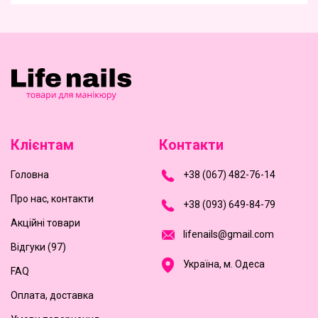
Клієнтам
Контакти
Головна
+
3
8
(
0
6
7
)
4
8
2-
7
6-1
4
Про нас, контакти
+
3
8 (0
9
3
) 6
4
9-8
4-7
9
Акційні товари
l
i
f
e
n
a
i
l
s
@
g
m
a
i
l
.
c
o
m
Відгуки (97)
Україна, м. Одеса
FAQ
Оплата, доставка