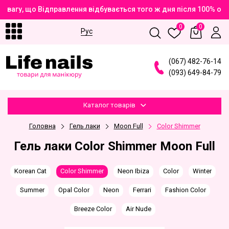
вагу, що Відправлення відбувається того ж дня після 100% опл
0
0
Рус
(
0
6
7
)
4
8
2
-7
6
-1
4
(
0
9
3
)
6
4
9
-8
4
-7
9
Каталог товарів
Головна
Гель лаки
Moon Full
Color Shimmer
Гель лаки Color Shimmer Moon Full
Korean Cat
Color Shimmer
Neon Ibiza
Color
Winter
Summer
Opal Color
Neon
Ferrari
Fashion Color
Breeze Color
Air Nude