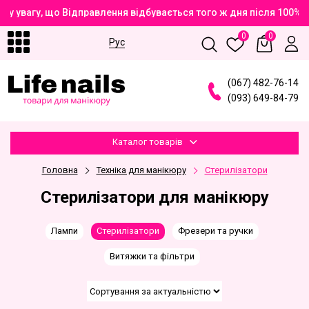
у увагу, що Відправлення відбувається того ж дня після 100% 
0
0
Рус
(
0
6
7
)
4
8
2
-7
6
-1
4
(
0
9
3
)
6
4
9
-8
4
-7
9
Каталог товарів
Головна
Техніка для манікюру
Стерилізатори
Стерилізатори для манікюру
Лампи
Стерилізатори
Фрезери та ручки
Витяжки та фільтри