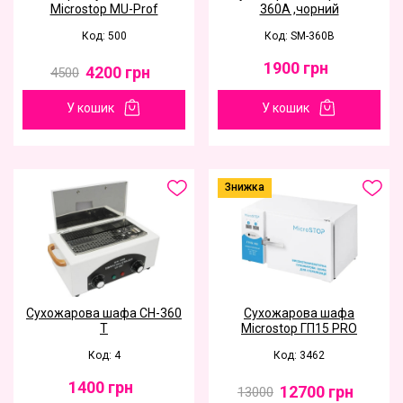
Microstop MU-Prof
360А ,чорний
Код: 500
Код: SM-360B
1900
грн
4200
грн
4500
У кошик
У кошик
Знижка
Сухожарова шафа CH-360
Сухожарова шафа
T
Microstop ГП15 PRO
Код: 4
Код: 3462
1400
грн
12700
грн
13000