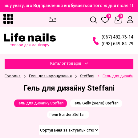
Вашу увагу, що Відправлення відбувається того ж дня після 10
0
0
Рус
(
0
6
7
)
4
8
2
-7
6
-1
4
(
0
9
3
)
6
4
9
-8
4
-7
9
Каталог товарів
Головна
Гель для нарощування
Steffani
Гель для дизайну S
Гель для дизайну Steffani
Гель для дизайну Steffani
Гель Gelly (желе) Steffani
Гель Builder Steffani