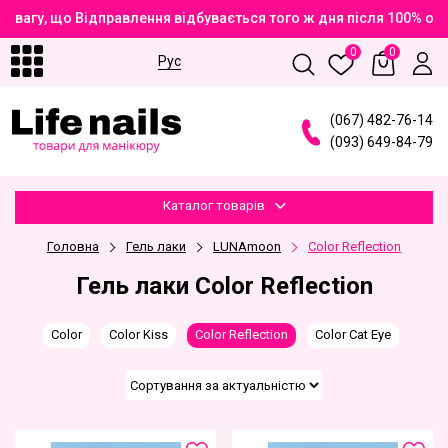
вагу, що Відправлення відбувається того ж дня після 100% опл
0
0
Рус
(
0
6
7
)
4
8
2
-7
6
-1
4
(
0
9
3
)
6
4
9
-8
4
-7
9
Каталог товарів
Головна
Гель лаки
LUNAmoon
Color Reflection
Гель лаки Color Reflection
Color
Color Kiss
Color Reflection
Color Cat Eye