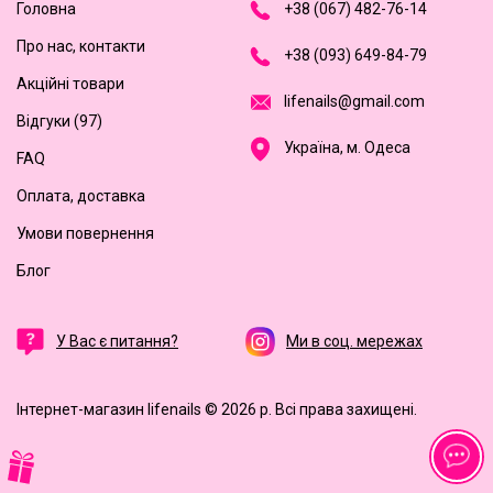
Головна
+
3
8
(
0
6
7
)
4
8
2-
7
6-1
4
Про нас, контакти
+
3
8 (0
9
3
) 6
4
9-8
4-7
9
Акційні товари
l
i
f
e
n
a
i
l
s
@
g
m
a
i
l
.
c
o
m
Відгуки (97)
Україна, м. Одеса
FAQ
Оплата, доставка
Умови повернення
Блог
У Вас є питання?
Ми в соц. мережах
Інтернет-магазин lifenails © 2026 р.
Всі права захищені.