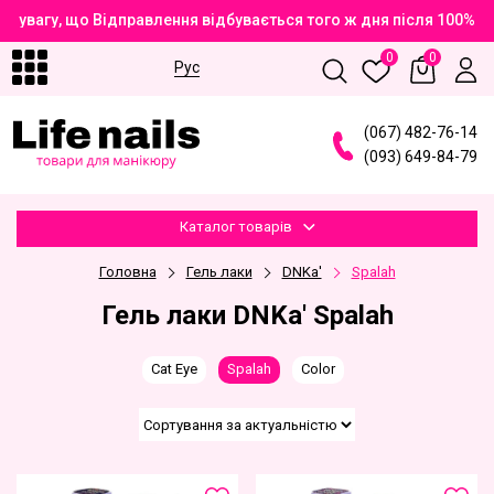
 увагу, що Відправлення відбувається того ж дня після 100% о
0
0
Рус
(
0
6
7
)
4
8
2
-7
6
-1
4
(
0
9
3
)
6
4
9
-8
4
-7
9
Каталог товарів
Головна
Гель лаки
DNKa'
Spalah
Гель лаки DNKa' Spalah
Cat Eye
Spalah
Color