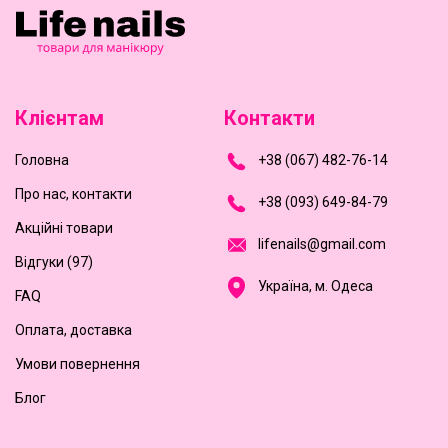
Клієнтам
Контакти
Головна
+
3
8
(
0
6
7
)
4
8
2-
7
6-1
4
Про нас, контакти
+
3
8 (0
9
3
) 6
4
9-8
4-7
9
Акційні товари
l
i
f
e
n
a
i
l
s
@
g
m
a
i
l
.
c
o
m
Відгуки (97)
Україна, м. Одеса
FAQ
Оплата, доставка
Умови повернення
Блог