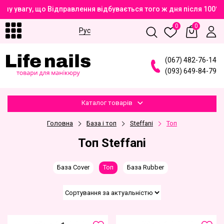
шу увагу, що Відправлення відбувається того ж дня після 100%
0
0
Рус
(
0
6
7
)
4
8
2
-7
6
-1
4
(
0
9
3
)
6
4
9
-8
4
-7
9
Каталог товарів
Головна
База і топ
Steffani
Топ
Топ Steffani
База Cover
Топ
База Rubber