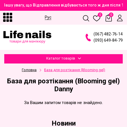
 Вашу увагу, що Відправлення відбувається того ж дня після 
0
0
Рус
(
0
6
7
)
4
8
2
-7
6
-1
4
(
0
9
3
)
6
4
9
-8
4
-7
9
Каталог товарів
Головна
База для розтікання (Blooming gel)
База для розтікання (Blooming gel)
Danny
За Вашим запитом товарів не знайдено.
Новини