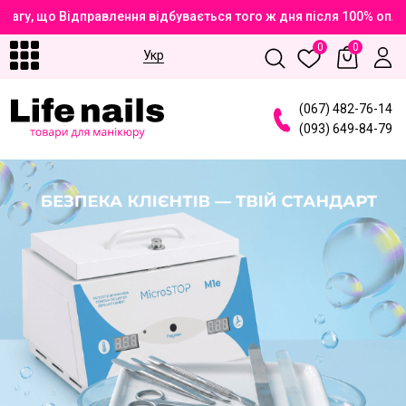
у, що Відправлення відбувається того ж дня після 100% оплати
0
0
Укр
(
0
6
7
)
4
8
2
-7
6
-1
4
(
0
9
3
)
6
4
9
-8
4
-7
9