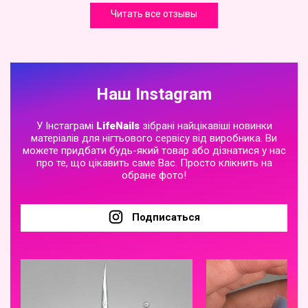
Читать все отзывы
Наш Instagram
У Інстаграмі
LifeNails
зібрані найцікавіші новинки
матеріалів для нігтьового сервісу від виробника. Ви
можете придбати будь-який товар або дізнатися у нас
про те, що цікавить саме Вас. Просто клікнить на
обране фото!
Подписаться