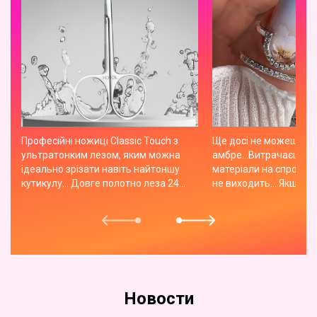
Професійні ножиці Classic Touch з
Ще досі не можеш оп
ультратонким лезом, яким можна
амбре...Витрачаєш куп
ідеально зрізати навіть найтоншу
матеріали на спробу, а
кутикулу... Довге полотно леза 24
не виходить... Якщо т
мм..Ручна заточка..Ідеально
спробувати спрей для
виміряний баланс..Нержавіюча
просте і легке рішення,
сталь..Витримують всі види
відсотково полегшить
стерелізаціі..Ідеальні для
професійної роботи... Ціна 560 грн
Новости