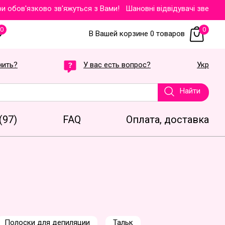
ов'язково зв'яжуться з Вами!
Шановні відвідувачі звертаємо Ва
0
0
В Вашей корзине 0 товаров
нить?
У вас есть вопрос?
Укр
Найти
(97)
FAQ
Оплата, доставка
Полоски для депиляции
Тальк