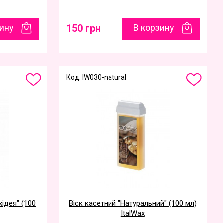
зину
150 грн
В корзину
Код: IW030-natural
хідея" (100
Віск касетний "Натуральний" (100 мл)
ItalWax