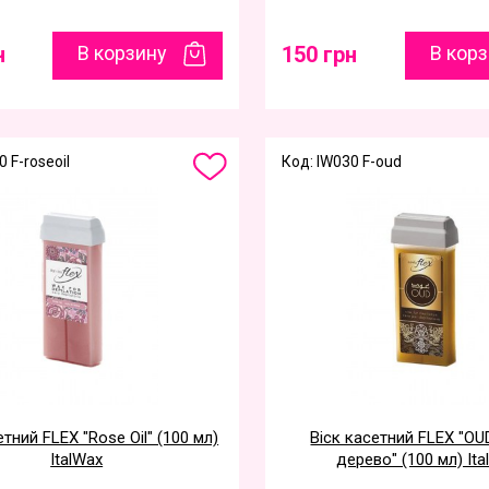
н
В корзину
150 грн
В кор
 F-roseoil
Код: IW030 F-oud
етний FLEX "Rose Oil" (100 мл)
Віск касетний FLEX "O
ItalWax
дерево" (100 мл) It