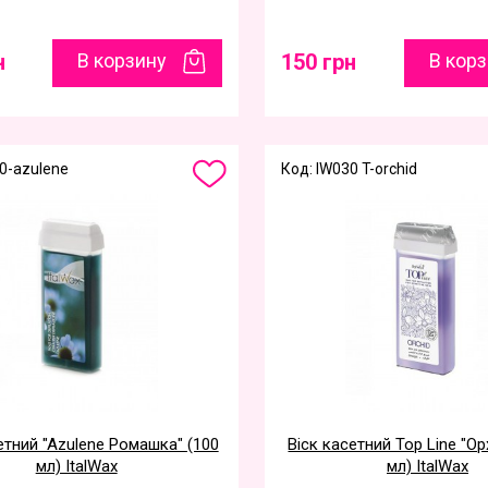
н
В корзину
150 грн
В кор
0-azulene
Код: IW030 T-orchid
етний "Azulene Ромашка" (100
Віск касетний Top Line "Ор
мл) ItalWax
мл) ItalWax