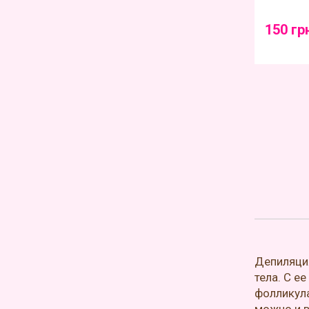
150 гр
Депиляция
тела. С е
фолликула