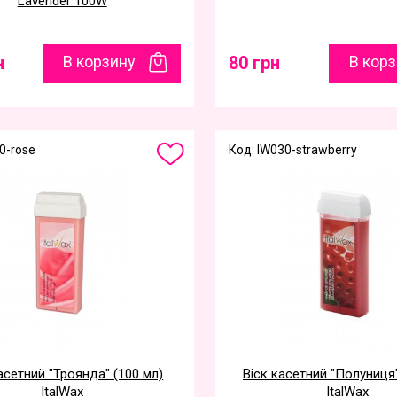
Lavender 100W
н
В корзину
80 грн
В кор
0-rose
Код: IW030-strawberry
асетний "Троянда" (100 мл)
Віск касетний "Полуниця"
ItalWax
ItalWax