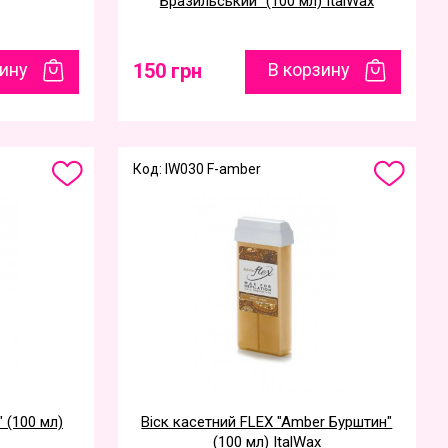
Бразильський" (100 мл) ItalWax
зину
150 грн
В корзину
Код: IW030 F-amber
 (100 мл)
Віск касетний FLEX "Amber Бурштин"
(100 мл) ItalWax