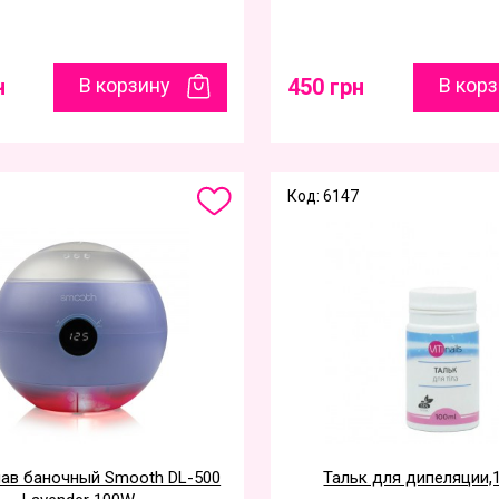
н
В корзину
450 грн
В кор
Код: 6147
ав баночный Smooth DL-500
Тальк для дипеляции,