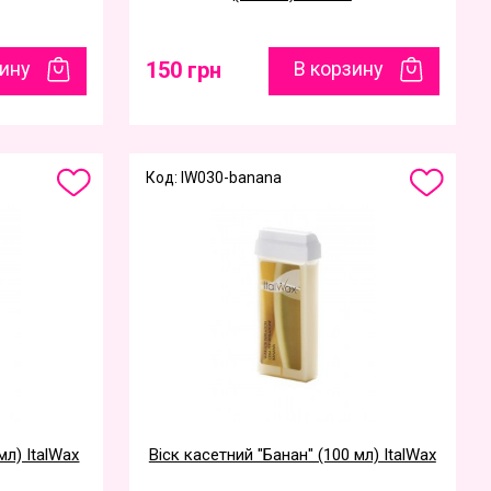
зину
150 грн
В корзину
Код: IW030-banana
мл) ItalWax
Віск касетний "Банан" (100 мл) ItalWax