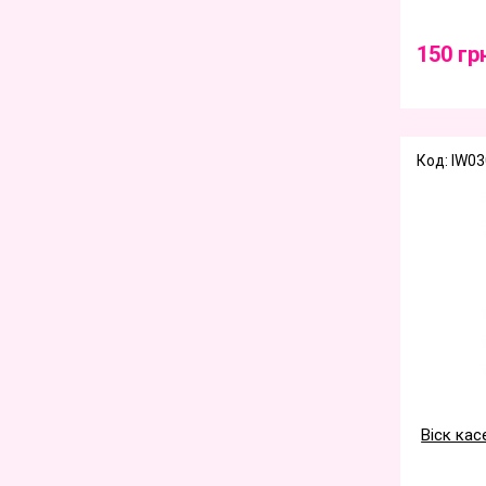
150 гр
Код: IW030
Віск кас