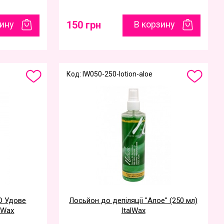
зину
150 грн
В корзину
Код: IW050-250-lotion-aloe
UD Удове
Лосьйон до депіляції "Алое" (250 мл)
alWax
ItalWax