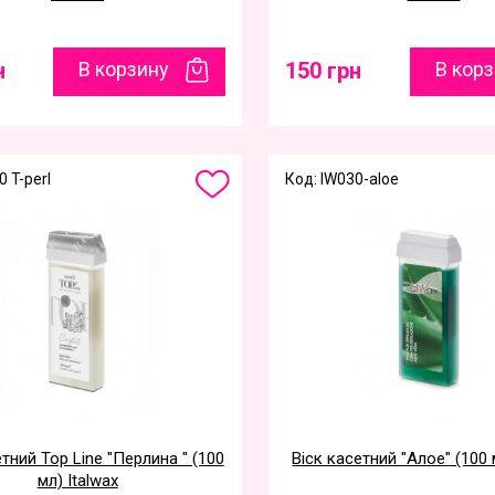
н
В корзину
150 грн
В кор
0 T-perl
Код: IW030-aloe
етний Top Line "Перлина " (100
Віск касетний "Алое" (100 
мл) Italwax