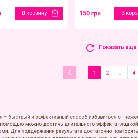
н
В корзину
150 грн
В кор
Показать еще 
1
2
...
4
 – быстрый и эффективный способ избавиться от нежел
е помощью можно достичь длительного эффекта гладкой к
ми. Для поддержания результата достаточно повторять