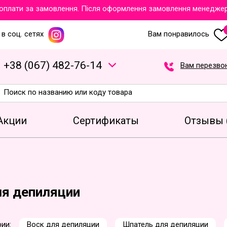
ати за замовлення. Після оформлення замовлення менеджери об
в соц. сетях
Вам понравилось
+
3
8
(
0
6
7
)
4
8
2
-7
6
-1
4
Вам перезво
Акции
Сертификаты
Отзывы 
ля депиляции
ии:
Воск для депиляции
Шпатель для депиляции