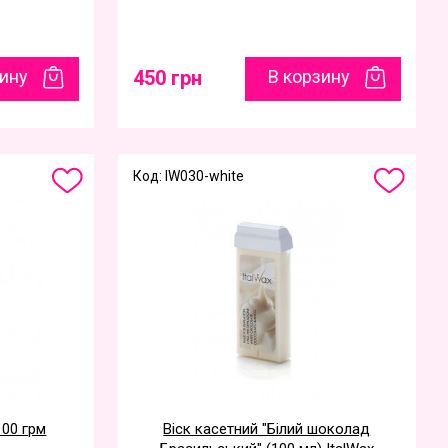
зину
450 грн
В корзину
Код: IW030-white
100 грм
Віск касетний "Білий шоколад