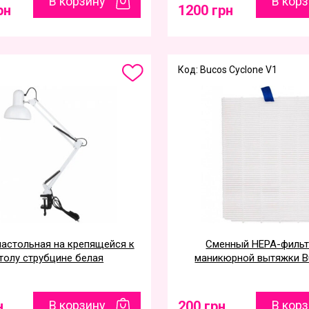
В корзину
В кор
рн
1200 грн
Код: Bucos Cyclone V1
настольная на крепящейся к
Сменный НЕРА-фильт
толу струбцине белая
маникюрной вытяжки B
н
В корзину
200 грн
В кор