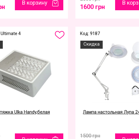
В корзину
В кор
рн
1600 грн
Ultimate 4
Код: 9187
Скидка
тяжка Ulka Handy,белая
Лампа настольная Лупа 2
н
1500 грн