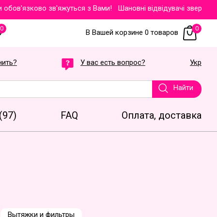
'язково зв'яжуться з Вами!
Шановні відвідувачі звертаємо Ваш
0
0
В Вашей корзине 0 товаров
нить?
У вас есть вопрос?
Укр
Найти
(97)
FAQ
Оплата, доставка
Вытяжки и фильтры