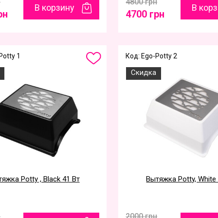
н
4800 грн
В корзину
В кор
рн
4700 грн
Potty 1
Код: Ego-Potty 2
Скидка
яжка Potty , Black 41 Вт
Вытяжка Potty, White
н
2000 грн