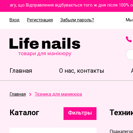
гу, що Відправлення відбувається того ж дня після 100% оплат
Вход
Регистрация
Забыли пароль?
Мы 
Главная
О нас, контакты
Главная
Техника для маникюра
Каталог
Техни
Фильтры
Подкатегор