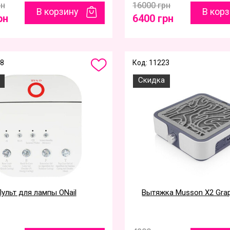
рн
16000 грн
В корзину
В кор
рн
6400 грн
28
Код: 11223
Скидка
ульт для лампы ONail
Вытяжка Musson X2 Grap