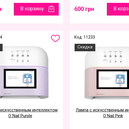
н
В корзину
600 грн
В кор
34
Код: 11233
Скидка
 искусственным интеллектом
Лампа с искусственным и
O Nail Purple
O Nail Pink