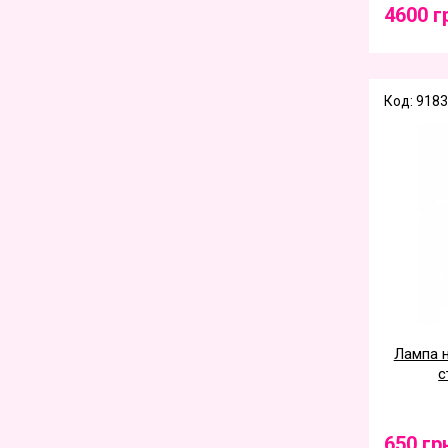
4600 г
Код: 9183
Лампа 
с
650 гр