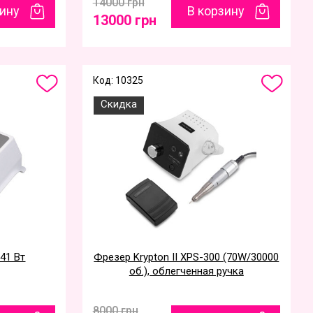
14000 грн
зину
В корзину
13000 грн
Код: 10325
Скидка
 41 Вт
Фрезер Krypton II XPS-300 (70W/30000
об.), облегченная ручка
8000 грн