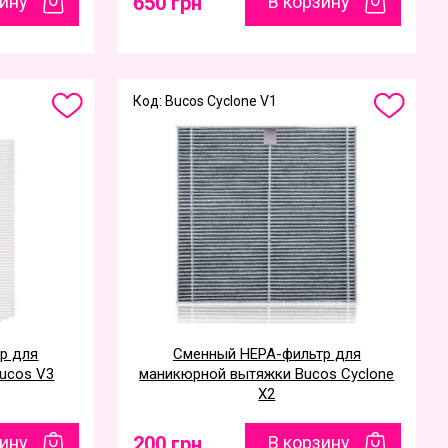
зину
650 грн
В корзину
Код: Bucos Cyclone V1
р для
Сменный НЕРА-фильтр для
ucos V3
маникюрной вытяжки Bucos Cyclone
X2
зину
200 грн
В корзину