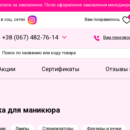
и за замовлення. Після оформлення замовлення менеджери обов
в соц. сетях
Вам понравилось
+
3
8
(
0
6
7
)
4
8
2
-7
6
-1
4
Вам перезво
Акции
Сертификаты
Отзывы 
ка для маникюра
ии:
Лампы
Стерилизаторы
Фрезеры и ручки