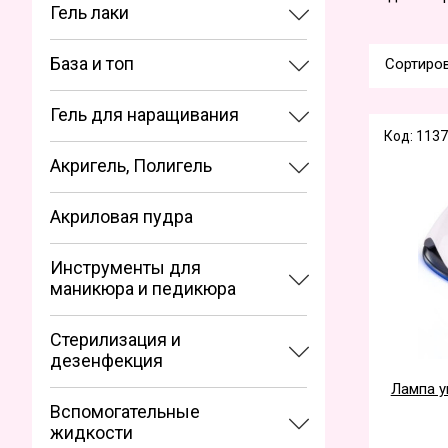
Гель лаки
База и топ
Сортиров
Гель для наращивания
Код: 113
Акригель, Полигель
Акриловая пудра
Инструменты для
маникюра и педикюра
Стерилизация и
дезенфекция
Лампа у
Вспомогательные
жидкости