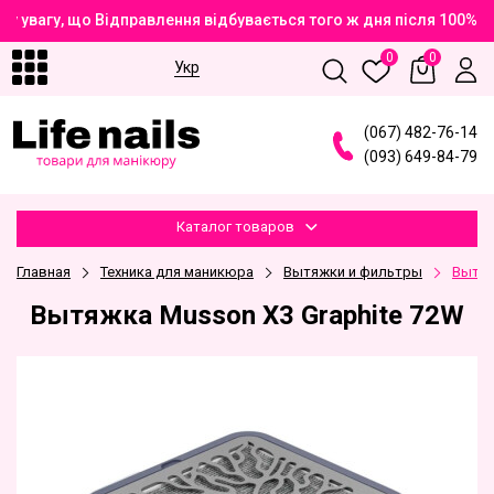
 увагу, що Відправлення відбувається того ж дня після 100% 
0
0
Укр
(
0
6
7
)
4
8
2
-7
6
-1
4
(
0
9
3
)
6
4
9
-8
4
-7
9
Каталог товаров
Главная
Техника для маникюра
Вытяжки и фильтры
Вытяж
Вытяжка Musson X3 Graphite 72W