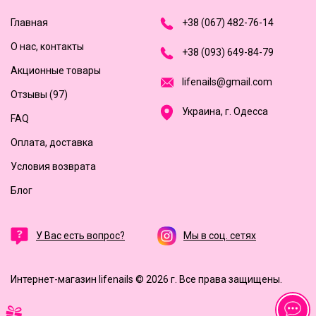
Главная
+
3
8
(
0
6
7
)
4
8
2-
7
6-1
4
О нас, контакты
+
3
8 (0
9
3
) 6
4
9-8
4-7
9
Акционные товары
l
i
f
e
n
a
i
l
s
@
g
m
a
i
l
.
c
o
m
Отзывы (97)
Украина, г. Одесса
FAQ
Оплата, доставка
Условия возврата
Блог
У Вас есть вопрос?
Мы в соц. сетях
Интернет-магазин lifenails © 2026 г.
Все права защищены.