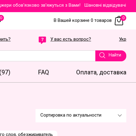
ри обов'язково зв'яжуться з Вами!
Шановні відвідувачі зверта
0
0
В Вашей корзине 0 товаров
нить?
У вас есть вопрос?
Укр
Найти
(97)
FAQ
Оплата, доставка
Сортировка по актуальности
го слоя, обезжириватель