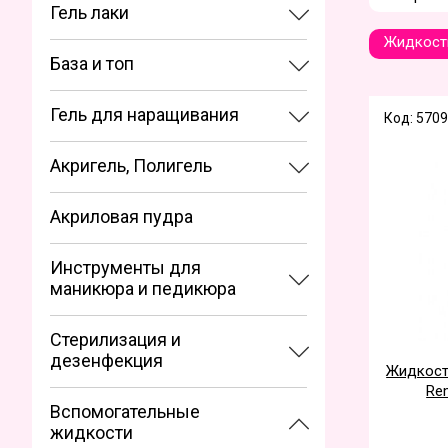
Гель лаки
Жидкость
База и топ
Гель для наращивания
Код: 5709
Акригель, Полигель
Акриловая пудра
Инструменты для
маникюра и педикюра
Стерилизация и
дезенфекция
Жидкост
Rem
Вспомогательные
жидкости