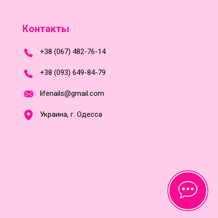
Контакты
+
3
8
(
0
6
7
)
4
8
2-
7
6-1
4
+
3
8 (0
9
3
) 6
4
9-8
4-7
9
l
i
f
e
n
a
i
l
s
@
g
m
a
i
l
.
c
o
m
Украина, г. Одесса