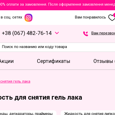
0% оплати за замовлення. Після оформлення замовлення менедже
в соц. сетях
Вам понравилось
+
3
8
(
0
6
7
)
4
8
2
-7
6
-1
4
Вам перезво
Акции
Сертификаты
Отзывы 
снятия гель лака
сть для снятия гель лака
нды, дегидраторы, праймеры
Жидкость для снятия липко