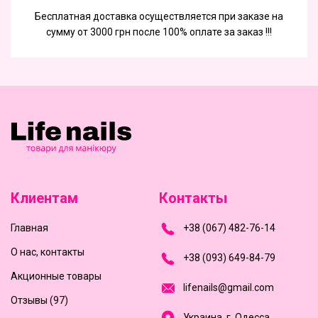
Бесплатная доставка осуществляется при заказе на
сумму от 3000 грн после 100% оплате за заказ !!!
Клиентам
Контакты
Главная
+
3
8
(
0
6
7
)
4
8
2-
7
6-1
4
О нас, контакты
+
3
8 (0
9
3
) 6
4
9-8
4-7
9
Акционные товары
l
i
f
e
n
a
i
l
s
@
g
m
a
i
l
.
c
o
m
Отзывы (97)
Украина, г. Одесса