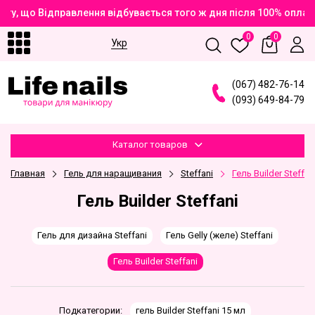
у, що Відправлення відбувається того ж дня після 100% оплат
0
0
Укр
(
0
6
7
)
4
8
2
-7
6
-1
4
(
0
9
3
)
6
4
9
-8
4
-7
9
Каталог товаров
Главная
Гель для наращивания
Steffani
Гель Builder Steffan
Гель Builder Steffani
Гель для дизайна Steffani
Гель Gelly (желе) Steffani
Гель Builder Steffani
Подкатегории:
гель Builder Steffani 15 мл