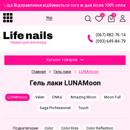
у, що Відправлення відбувається того ж дня після 100% оплати
0
0
Укр
(
0
6
7
)
4
8
2
-7
6
-1
4
(
0
9
3
)
6
4
9
-8
4
-7
9
Каталог товаров
Главная
Гель лаки
LUNAmoon
Гель лаки LUNAMoon
LUNAmoon
Valeri
DNKa'
Amazing Moon
Moon Full
Saga Professional
Touch
Подкатегории:
Color
Color Kiss
Color Reflection