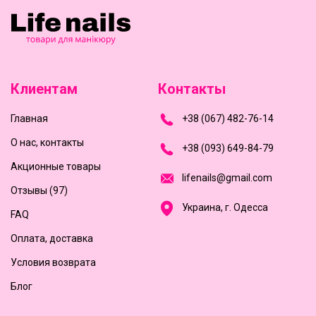
Клиентам
Контакты
Главная
+
3
8
(
0
6
7
)
4
8
2-
7
6-1
4
О нас, контакты
+
3
8 (0
9
3
) 6
4
9-8
4-7
9
Акционные товары
l
i
f
e
n
a
i
l
s
@
g
m
a
i
l
.
c
o
m
Отзывы (97)
Украина, г. Одесса
FAQ
Оплата, доставка
Условия возврата
Блог