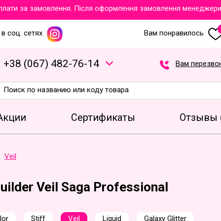
ти за замовлення. Після оформлення замовлення менеджери обов
в соц. сетях
Вам понравилось
+
3
8
(
0
6
7
)
4
8
2
-7
6
-1
4
Вам перезво
Акции
Сертификаты
Отзывы 
Veil
uilder Veil Saga Professional
lor
Stiff
Veil
Liquid
Galaxy Glitter