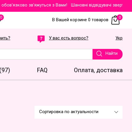
'язково зв'яжуться з Вами!
Шановні відвідувачі звертаємо Ваш
0
0
В Вашей корзине 0 товаров
нить?
У вас есть вопрос?
Укр
Найти
(97)
FAQ
Оплата, доставка
Сортировка по актуальности