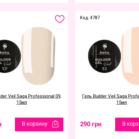
Код: 4787
lder Veil Saga Professional 09,
Гель Builder Veil Saga Prof
15мл
15мл
н
В корзину
290 грн
В кор