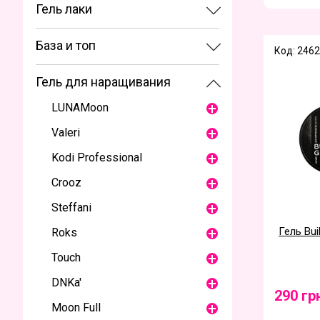
Гель лаки
База и топ
Код: 2462
Гель для наращивания
LUNAМoon
Valeri
Kodi Professional
Crooz
Steffani
Гель Bui
Roks
Touch
DNKa'
290 гр
Moon Full