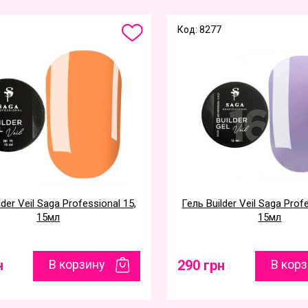
Код: 8277
lder Veil Saga Professional 15,
Гель Builder Veil Saga Prof
15мл
15мл
н
В корзину
290 грн
В кор