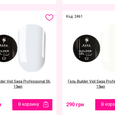
Код: 2461
lder Veil Saga Professional 06,
Гель Builder Veil Saga Prof
15мл
15мл
н
В корзину
290 грн
В кор