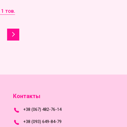
1 тов.
Контакты
+
3
8
(
0
6
7
)
4
8
2-
7
6-1
4
+
3
8 (0
9
3
) 6
4
9-8
4-7
9