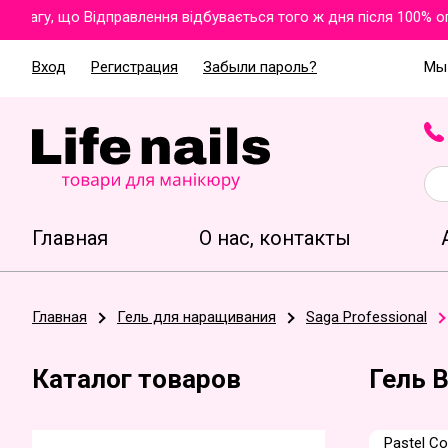
гу, що Відправлення відбувається того ж дня після 100% опла
Вход
Регистрация
Забыли пароль?
Мы 
Главная
О нас, контакты
Главная
Гель для наращивания
Saga Professional
Каталог товаров
Гель B
Pastel Co