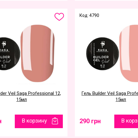
Код: 4790
lder Veil Saga Professional 12,
Гель Builder Veil Saga Prof
15мл
15мл
н
В корзину
290 грн
В кор