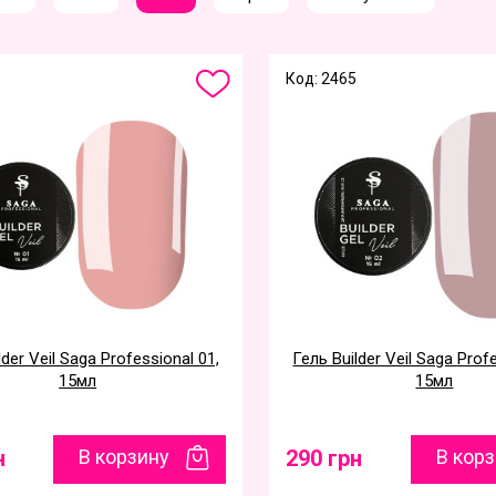
Код: 2465
lder Veil Saga Professional 01,
Гель Builder Veil Saga Prof
15мл
15мл
н
В корзину
290 грн
В кор