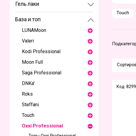
Гель лаки
Touch
База и топ
LUNAMoon
Valeri
Подкатегор
Kodi Professional
Moon Full
Сортиров
Saga Professional
DNKa'
Код: 8299
Roks
Steffani
Touch
Oxxi Professional
Топы Oxxi Professional