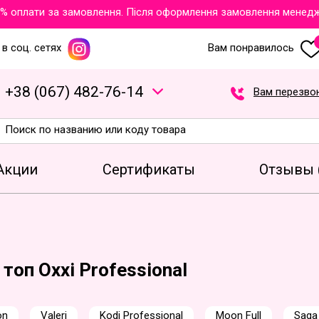
 оплати за замовлення. Після оформлення замовлення менеджери
в соц. сетях
Вам понравилось
+
3
8
(
0
6
7
)
4
8
2
-7
6
-1
4
Вам перезво
Акции
Сертификаты
Отзывы 
 топ Oxxi Professional
on
Valeri
Kodi Professional
Moon Full
Saga