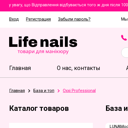
у увагу, що Відправлення відбувається того ж дня після 100%
Вход
Регистрация
Забыли пароль?
Мы 
Главная
О нас, контакты
Главная
База и топ
Oxxi Professional
Каталог товаров
База и
LUNAMo