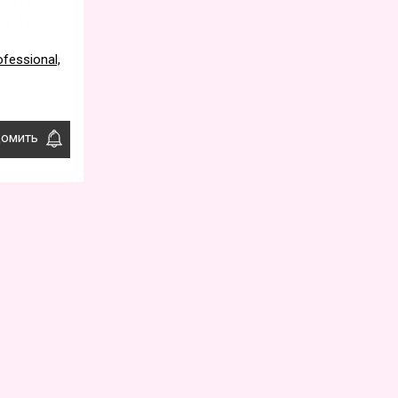
fessional,
омить