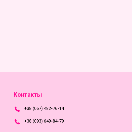
Контакты
+
3
8
(
0
6
7
)
4
8
2-
7
6-1
4
+
3
8 (0
9
3
) 6
4
9-8
4-7
9