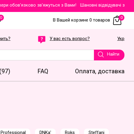
 обов'язково зв'яжуться з Вами!
Шановні відвідувачі звертаєм
0
0
В Вашей корзине 0 товаров
нить?
У вас есть вопрос?
Укр
Найти
(97)
FAQ
Оплата, доставка
 Professional
DNKa'
Roks
Steffani