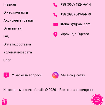
Главная
+
3
8
(
0
6
7
)
4
8
2-
7
6-1
4
О нас, контакты
+
3
8 (0
9
3
) 6
4
9-8
4-7
9
Акционные товары
l
i
f
e
n
a
i
l
s
@
g
m
a
i
l
.
c
o
m
Отзывы (97)
Украина, г. Одесса
FAQ
Оплата, доставка
Условия возврата
Блог
У Вас есть вопрос?
Мы в соц. сетях
Интернет-магазин lifenails © 2026 г.
Все права защищены.