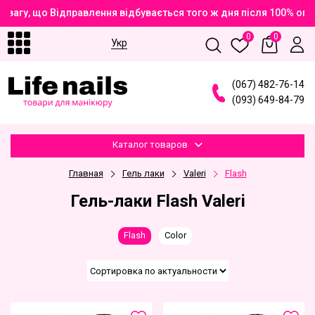
вагу, що Відправлення відбувається того ж дня після 100% опл
0
0
Укр
(
0
6
7
)
4
8
2
-7
6
-1
4
(
0
9
3
)
6
4
9
-8
4
-7
9
Каталог товаров
Главная
Гель лаки
Valeri
Flash
Гель-лаки Flash Valeri
Flash
Color