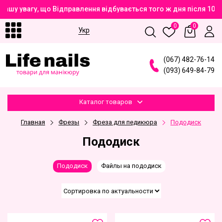
Вашу увагу, що Відправлення відбувається того ж дня після 10
0
0
Укр
(
0
6
7
)
4
8
2
-7
6
-1
4
(
0
9
3
)
6
4
9
-8
4
-7
9
Каталог товаров
Главная
Фрезы
Фреза для педикюра
Пододиск
Пододиск
Пододиск
Файлы на пододиск