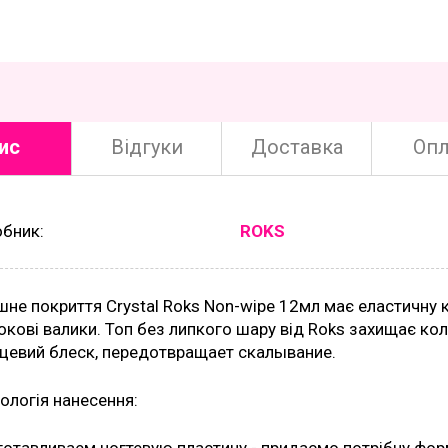
ис
Відгуки
Доставка
Опл
обник:
ROKS
шне покриття Crystal Roks Non-wipe 12мл має еластичну к
окові валики. Топ без липкого шару від Roks захищає кол
цевий блеск, передотвращает скалывание.
ологія нанесення: