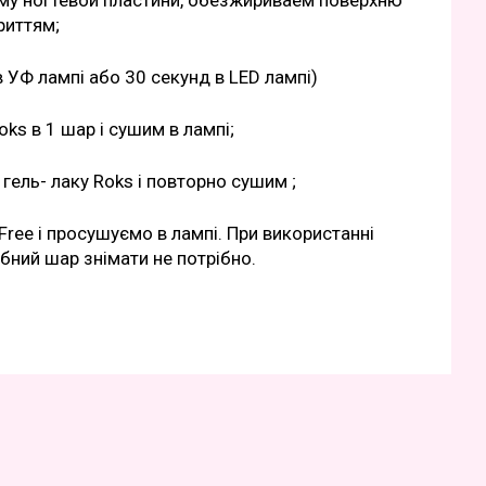
рму ногтевой пластини, обезжириваем поверхню
риттям;
 УФ лампі або 30 секунд в LED лампі)
s в 1 шар і сушим в лампі;
ель- лаку Roks і повторно сушим ;
ree і просушуємо в лампі. При використанні
убний шар знімати не потрібно.