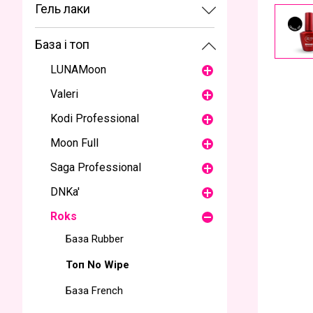
Гель лаки
База і топ
LUNAMoon
Valeri
Kodi Professional
Moon Full
Saga Professional
DNKa'
Roks
База Rubber
Топ No Wipe
База French