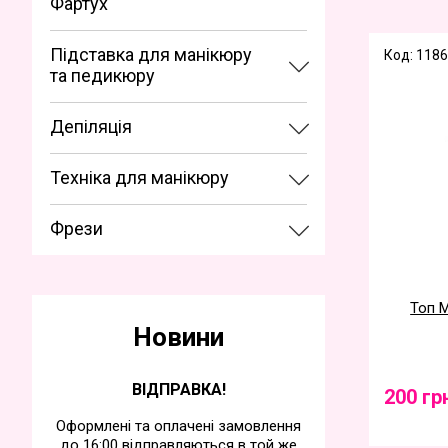
Фартух
Підставка для манікюру
Код: 1186
та педикюру
Депіляція
Техніка для манікюру
Фрези
Топ M
Новини
ВІДПРАВКА!
200 гр
Оформлені та оплачені замовлення
до 16:00 відправляються в той же