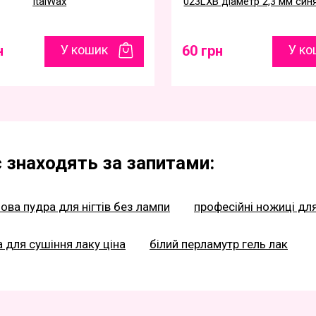
ItalWax
023LXB діаметр 2,3 мм син
н
У кошик
60 грн
У ко
 знаходять за запитами:
ова пудра для нігтів без лампи
професійні ножиці для
 для сушіння лаку ціна
білий перламутр гель лак