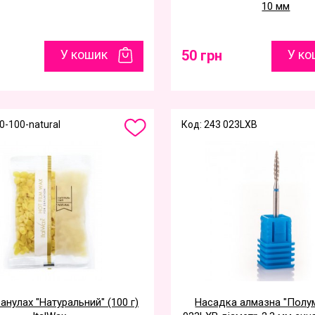
10 мм
У кошик
50 грн
У ко
0-100-natural
Код: 243 023LXB
ранулах "Натуральний" (100 г)
Насадка алмазна "Полум