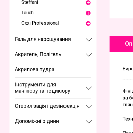
Steffani
Touch
Oxxi Professional
Гель для нарощування
Оп
Акригель, Полігель
Вир
Акрилова пудра
Інструменти для
манікюру та педикюру
Фіні
за б
глян
Стерилізація і дезінфекція
Техн
Допоміжні рідини