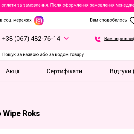
лати за замовлення. Після оформлення замовлення менеджери о
в соц. мережах
Вам сподобалось
+
3
8
(
0
6
7
)
4
8
2
-7
6
-1
4
Вам перетеле
Акції
Сертифікати
Відгуки 
o Wipe Roks