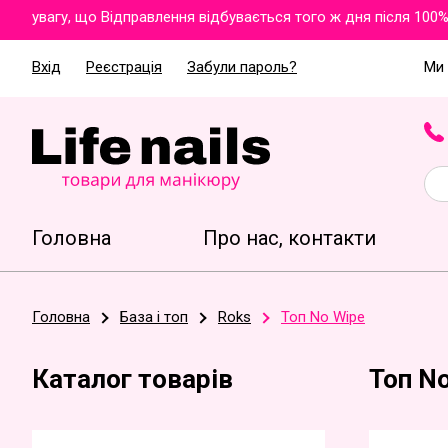
увагу, що Відправлення відбувається того ж дня після 100% оп
Вхід
Реєстрація
Забули пароль?
Ми 
Головна
Про нас, контакти
Головна
База і топ
Roks
Топ No Wipe
Каталог товарів
Топ N