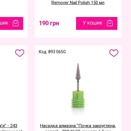
Remover Nail Polish 150 мл
шик
190 грн
У кошик
Код: 893 065G
'я" - 243
Насадка алмазна "Почка закруглена,