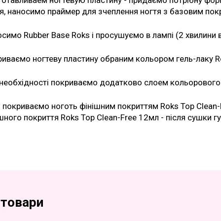
отавливаем ногтевую пластину - придаємо потрібну фо
я, наносимо праймер для зчеплення ногтя з базовим пок
симо Rubber Base Roks і просушуємо в лампі (2 хвилини в
иваємо ногтеву пластину обраним кольором гель-лаку Rok
необхідності покриваємо додатково слоем кольорового г
 покриваємо ноготь фінішним покриттям Roks Top Clean-F
шного покриття Roks Top Clean-Free 12мл - після сушки г
 товари