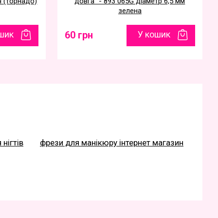
я (торнадо)
довга" - 893 065G діаметр 6,5 мм
зелена
шик
60 грн
У кошик
 нігтів
фрези для манікюру інтернет магазин