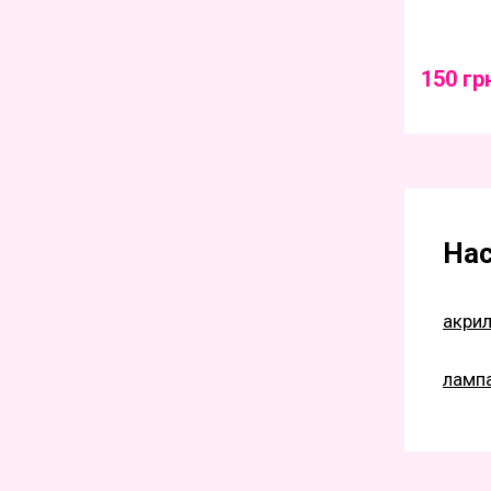
150 гр
Нас
акрил
лампа