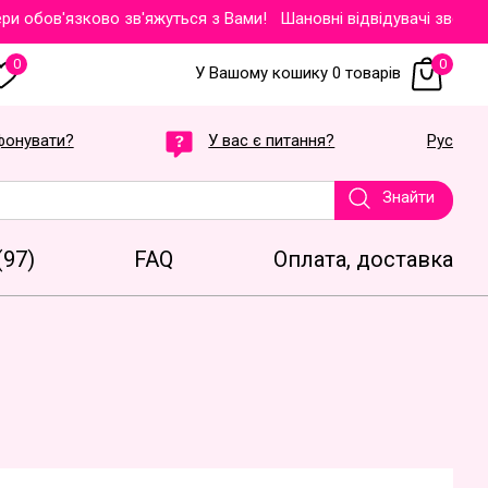
бов'язково зв'яжуться з Вами!
Шановні відвідувачі звертаємо 
0
0
У Вашому кошику 0 товарів
фонувати?
У вас є питання?
Рус
Знайти
(97)
FAQ
Оплата, доставка