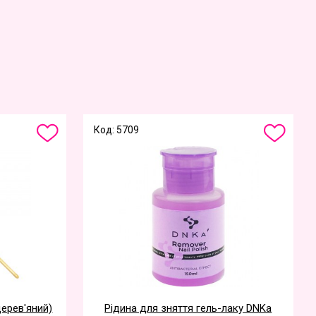
Код: 5709
дерев'яний)
Рідина для зняття гель-лаку DNKa