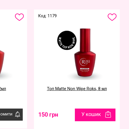
Код: 1179
2мл
Топ Matte Non Wipe Roks, 8 мл
150 грн
У кошик
домити