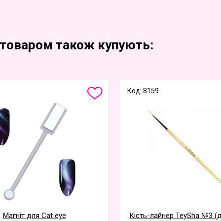
 товаром також купують:
Код: 8159
Магніт для Cat eye
Кість-лайнер TeySha №3 (