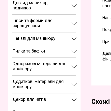
Подг
Догляд маникюр,
ногт
педикюр
Нано
Тіпси та форми для
нарощування
Покр
Пензлі для манікюру
При 
Пилки та бафіки
Далі
фіні
Одноразові матеріали для
манікюру
Додаткові матеріали для
манікюру
Декор для нігтів
Схожі