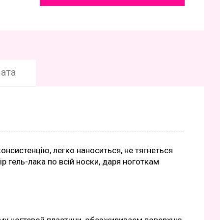
ата
онсистенцію, легко наноситься, не тягнеться
ір гель-лака по всій носки, даря ноготкам