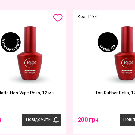
Код: 1184
atte Non Wipe Roks, 12 мл
Топ Rubber Roks, 1
н
200 грн
Повідомити
Пові