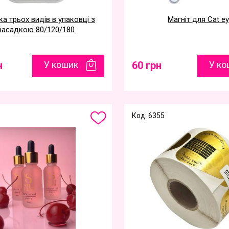
а трьох видів в упаковці з
Магніт для Cat e
насадкою 80/120/180
н
У кошик
60 грн
У ко
Код: 6355