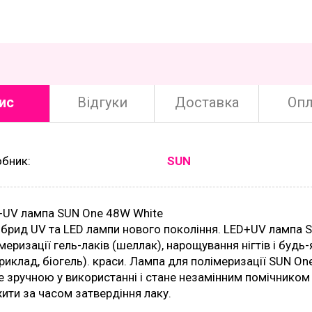
ис
Відгуки
Доставка
Опл
обник:
SUN
+UV лампа SUN One 48W White
ібрид UV та LED лампи нового покоління. LED+UV лампа 
меризації гель-лаків (шеллак), нарощування нігтів і будь
риклад, біогель). краси. Лампа для полімеризації SUN On
 зручною у використанні і стане незамінним помічником
ити за часом затвердіння лаку.