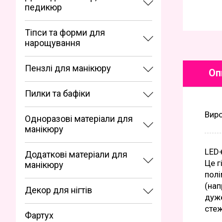
педикюр
Тіпси та форми для
нарощування
Пензлі для манікюру
Оп
Пилки та бафіки
Вир
Одноразові матеріали для
манікюру
LED
Додаткові матеріали для
Це г
манікюру
полі
(нап
Декор для нігтів
дуже
стеж
Фартух