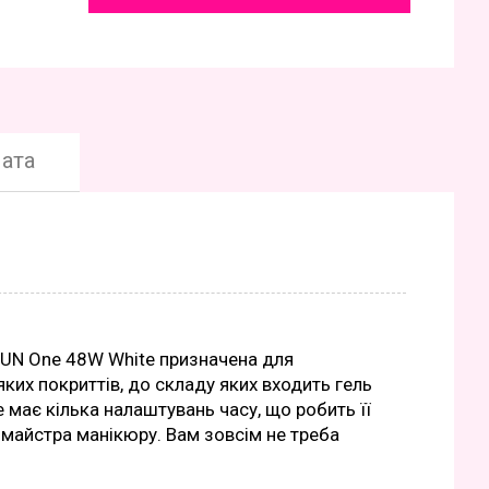
ата
SUN One 48W White призначена для
-яких покриттів, до складу яких входить гель
e має кілька налаштувань часу, що робить її
 майстра манікюру. Вам зовсім не треба