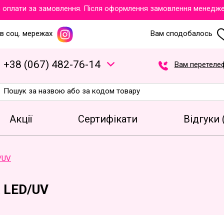
ати за замовлення. Після оформлення замовлення менеджери об
в соц. мережах
Вам сподобалось
+
3
8
(
0
6
7
)
4
8
2
-7
6
-1
4
Вам перетеле
Акції
Сертифікати
Відгуки 
/UV
 LED/UV