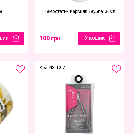
ye
Гемостатик KapraDin TeySha, 30мл
шик
100 грн
У кошик
Код: NS-10-7