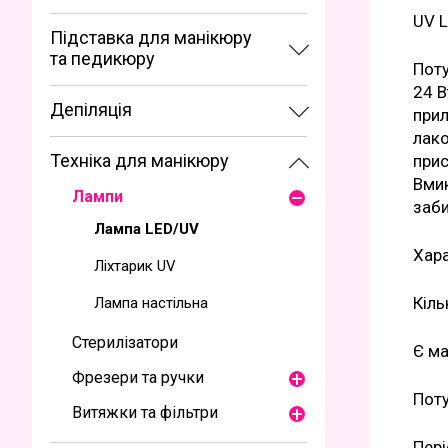
UV L
Підставка для манікюру
та педикюру
Поту
24 В
Депіляція
прил
лако
Техніка для манікюру
прис
Вмик
Лампи
заби
Лампа LED/UV
Хара
Ліхтарик UV
Кіль
Лампа настільна
Стерилізатори
Є ма
Фрезери та ручки
Поту
Витяжки та фільтри
Пері