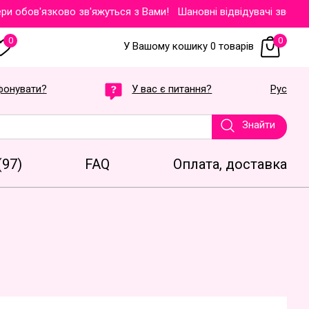
ов'язково зв'яжуться з Вами!
Шановні відвідувачі звертаємо Ва
0
0
У Вашому кошику 0 товарів
фонувати?
У вас є питання?
Рус
Знайти
(97)
FAQ
Оплата, доставка