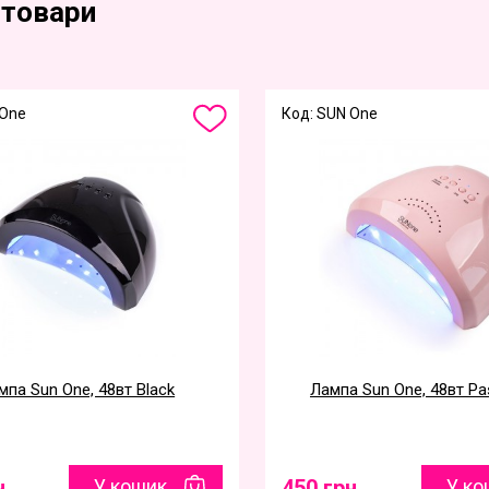
 товари
 One
Код: SUN One
мпа Sun One, 48вт Black
Лампа Sun One, 48вт Pas
н
У кошик
450 грн
У ко