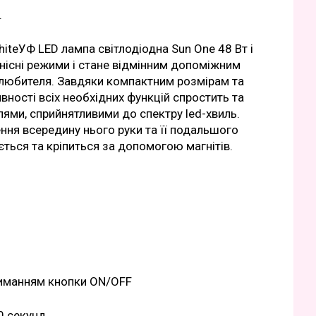
.
teУФ LED лампа світлодіодна Sun One 48 Вт і
жнісні режими і стане відмінним допоміжним
о любителя. Завдяки компактним розмірам та
вності всіх необхідних функцій спростить та
ями, сприйнятливими до спектру led-хвиль.
ня всередину нього руки та її подальшого
ється та кріпиться за допомогою магнітів.
триманням кнопки ON/OFF
0 секунд.