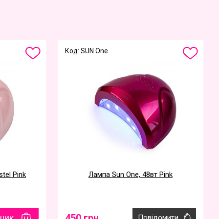
Код: SUN One
tel Pink
Лампа Sun One, 48вт Pink
450 грн
шик
Повідомити