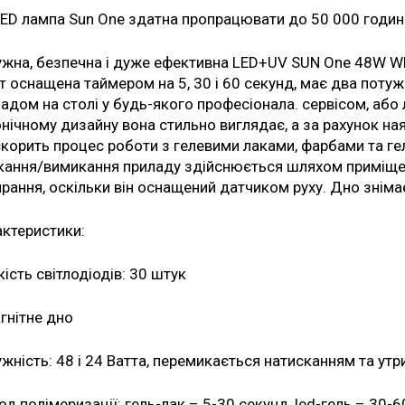
ED лампа Sun One здатна пропрацювати до 50 000 годин
жна, безпечна і дуже ефективна LED+UV SUN One 48W Whi
т оснащена таймером на 5, 30 і 60 секунд, має два поту
адом на столі у будь-якого професіонала. сервісом, аб
нічному дизайну вона стильно виглядає, а за рахунок ная
корить процес роботи з гелевими лаками, фарбами та гел
ання/вимикання приладу здійснюється шляхом приміщен
рання, оскільки він оснащений датчиком руху. Дно зніма
ктеристики:
кість світлодіодів: 30 штук
гнітне дно
жність: 48 і 24 Ватта, перемикається натисканням та у
од полімеризації: гель-лак – 5-30 секунд, led-гель – 30-6