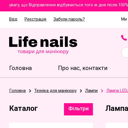
вагу, що Відправлення відбувається того ж дня після 100% опл
Вхід
Реєстрація
Забули пароль?
Ми 
Головна
Про нас, контакти
Головна
Техніка для манікюру
Лампи
Лампа LED
Каталог
Лампа
Фільтри