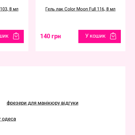
103, 8 мл
Гель лак Color Moon Full 116, 8 мл
шик
140 грн
У кошик
фрезери для манікюру відгуки
у одеса