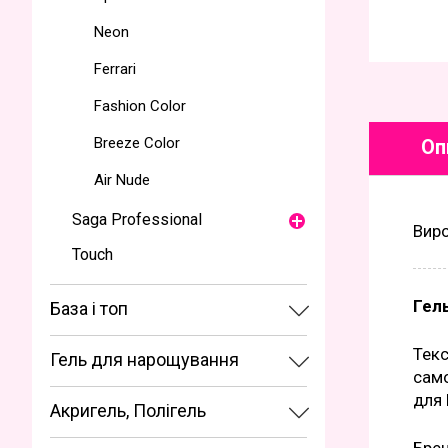
Neon
Ferrari
Fashion Color
Breeze Color
Оп
Air Nude
Saga Professional
Вир
Touch
Гел
База і топ
Текс
Гель для нарощування
само
для 
Акригель, Полігель