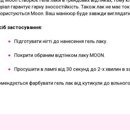
д Moon створює гель лаки в трендових відтінках, тому к
ріал гарантує гарну зносостійкість. Також лак не має ток
користуються Moon. Ваш манікюр буде завжди виглядати
сіб застосування:
Підготувати нігті до нанесення гель лаку.
Покрити обраним відтінком лаку MOON.
Просушити в лампі від 30 секунд до 2-х хвилин в з
мендується фарбувати гель лак від кутикули до вільного