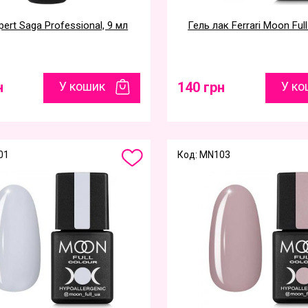
pert Saga Рrofessional, 9 мл
Гель лак Ferrari Moon Full
н
У кошик
140 грн
У ко
01
Код: MN103