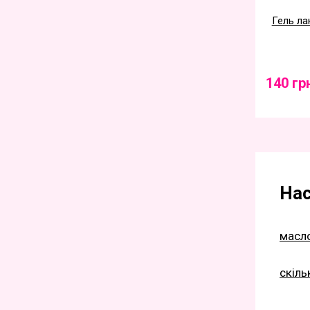
Гель лак
140 гр
Нас
масло
скіль