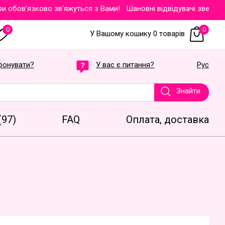
ов'язково зв'яжуться з Вами!
Шановні відвідувачі звертаємо Ва
0
0
У Вашому кошику 0 товарів
фонувати?
У вас є питання?
Рус
Знайти
(97)
FAQ
Оплата, доставка