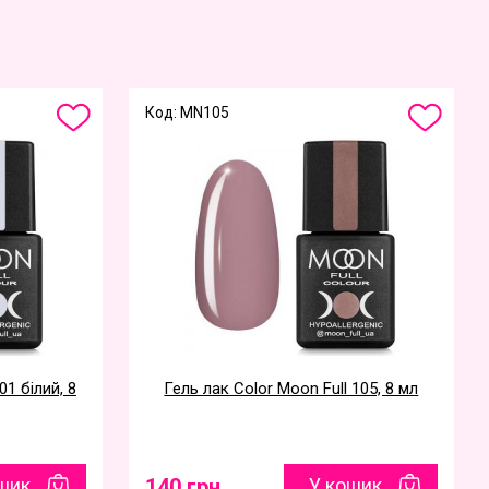
Код: MN105
01 білий, 8
Гель лак Color Moon Full 105, 8 мл
шик
140 грн
У кошик