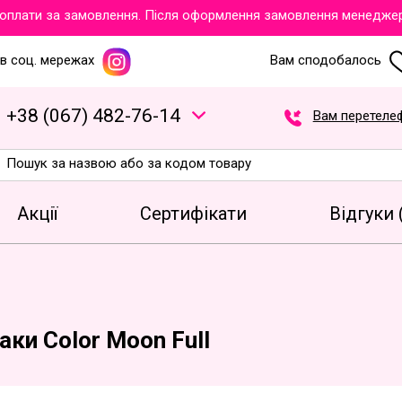
ати за замовлення. Після оформлення замовлення менеджери об
в соц. мережах
Вам сподобалось
+
3
8
(
0
6
7
)
4
8
2
-7
6
-1
4
Вам перетеле
Акції
Сертифікати
Відгуки 
аки Color Moon Full