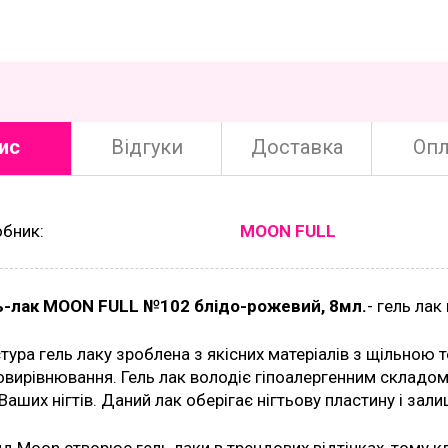
ис
Відгуки
Доставка
Опл
обник:
MOON FULL
ь-лак MOON FULL №102 блідо-рожевий, 8мл.
- гель лак
тура гель лаку зроблена з якісних матеріалів з щільною 
вирівнювання. Гель лак володіє гіпоалергенним складом
Ваших нігтів. Даний лак оберігає нігтьову пластину і зал