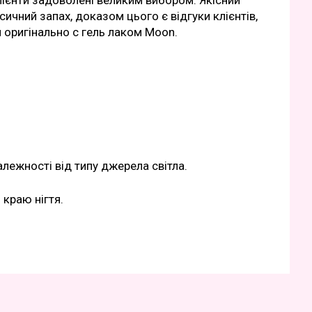
лієнти задоволені великим вибором. Якісний
сичний запах, доказом цього є відгуки клієнтів,
 оригінально с гель лаком Moon.
алежності від типу джерела світла.
 краю нігтя.