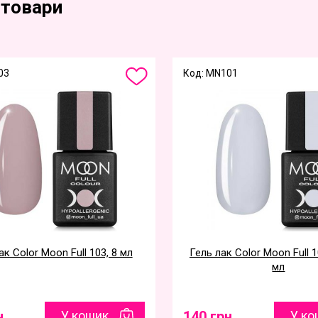
 товари
03
Код: MN101
ак Color Moon Full 103, 8 мл
Гель лак Color Moon Full 1
мл
н
У кошик
140 грн
У ко