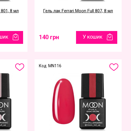
 801, 8 мл
Гель лак Ferrari Moon Full 807, 8 мл
шик
140 грн
У кошик
Код: MN116