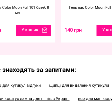
 Color Moon Full 101 білий, 8
Гель лак Color Moon Full 
мл
н
У кошик
140 грн
У ко
 знаходять за запитами:
 для кутикул відгуки
щипці для видалення кутикули
ки коштує лампа для нігтів в Україні
все для манікюр