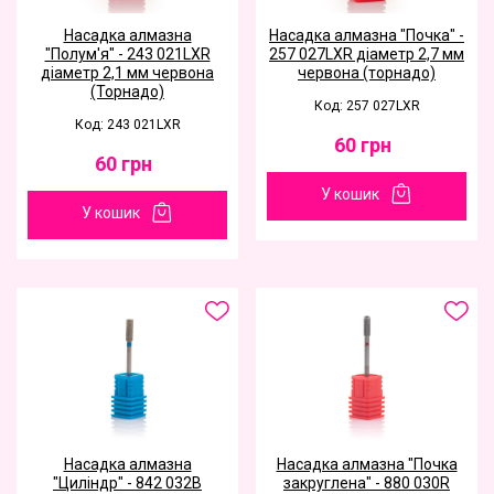
Насадка алмазна
Насадка алмазна "Почка" -
"Полум'я" - 243 021LXR
257 027LXR діаметр 2,7 мм
діаметр 2,1 мм червона
червона (торнадо)
(Торнадо)
Код: 257 027LXR
Код: 243 021LXR
60
грн
60
грн
У кошик
У кошик
Насадка алмазна
Насадка алмазна "Почка
"Циліндр" - 842 032B
закруглена" - 880 030R