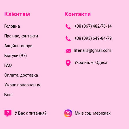
Клієнтам
Контакти
Головна
+
3
8
(
0
6
7
)
4
8
2-
7
6-1
4
Про нас, контакти
+
3
8 (0
9
3
) 6
4
9-8
4-7
9
Акційні товари
l
i
f
e
n
a
i
l
s
@
g
m
a
i
l
.
c
o
m
Відгуки (97)
Україна, м. Одеса
FAQ
Оплата, доставка
Умови повернення
Блог
У Вас є питання?
Ми в соц. мережах