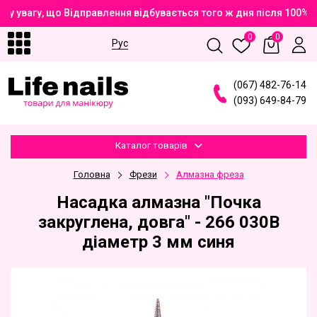
у увагу, що Відправлення відбувається того ж дня після 100%
0
0
Рус
(
0
6
7
)
4
8
2
-7
6
-1
4
(
0
9
3
)
6
4
9
-8
4
-7
9
Каталог товарів
Головна
Фрези
Алмазна фреза
Насадка алмазна "Почка
закруглена, довга" - 266 030B
діаметр 3 мм синя