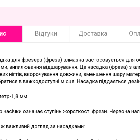
ис
Відгуки
Доставка
Опл
дка для фрезера (фреза) алмазна застосовується для обр
ями, випилювання відшарування. Це насадка (фреза) з а
вих нігтів, вкорочування довжини, зменшення шару матер
братися в важкодоступні місця. Насадка піддається дезінф
етр-1,8 мм
р насічки означає ступінь жорсткості фрези. Червона нал
ож важливий догляд за насадками: