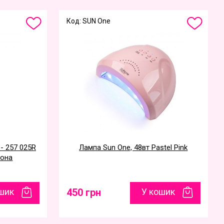
Код: SUN One
- 257 025R
Лампа Sun One, 48вт Pastel Pink
вона
шик
450 грн
У кошик