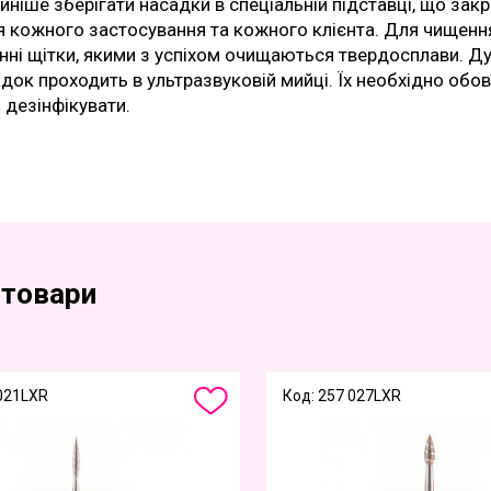
йніше зберігати насадки в спеціальній підставці, що зак
я кожного застосування та кожного клієнта. Для чищенн
нні щітки, якими з успіхом очищаються твердосплави. Д
док проходить в ультразвуковій мийці. Їх необхідно обо
 дезінфікувати.
 товари
 021LXR
Код: 257 027LXR