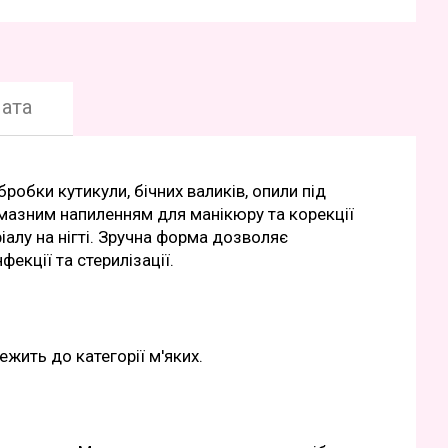
ата
обки кутикули, бічних валиків, опили під
лмазним напиленням для манікюру та корекції
іалу на нігті. Зручна форма дозволяє
екції та стерилізації.
ежить до категорії м'яких.