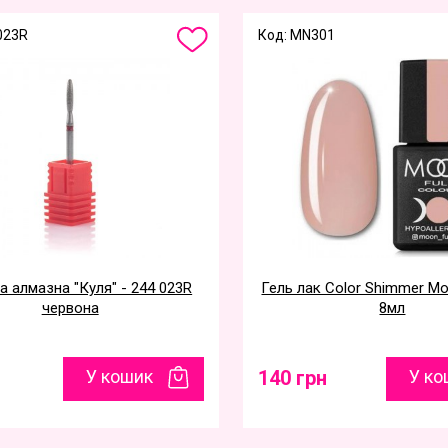
023R
Код: MN301
 алмазна "Куля" - 244 023R
Гель лак Color Shimmer Moo
червона
8мл
У кошик
140 грн
У ко