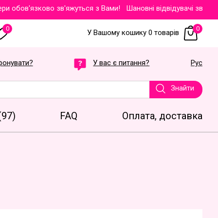
бов'язково зв'яжуться з Вами!
Шановні відвідувачі звертаємо 
0
0
У Вашому кошику 0 товарів
фонувати?
У вас є питання?
Рус
Знайти
(97)
FAQ
Оплата, доставка