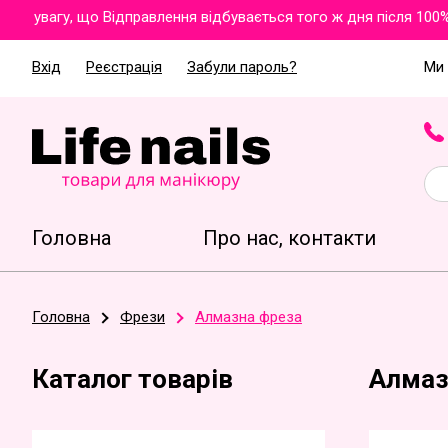
увагу, що Відправлення відбувається того ж дня після 100% о
Вхід
Реєстрація
Забули пароль?
Ми 
Головна
Про нас, контакти
Головна
Фрези
Алмазна фреза
Каталог товарів
Алмаз