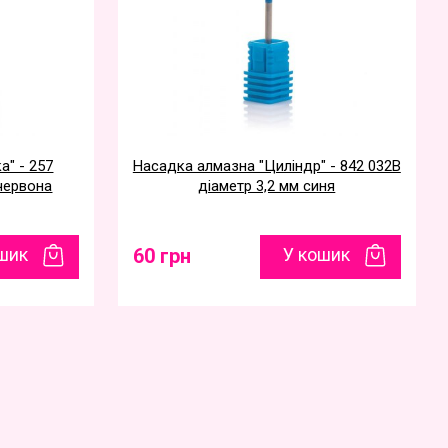
а" - 257
Насадка алмазна "Циліндр" - 842 032B
 червона
діаметр 3,2 мм синя
шик
60 грн
У кошик