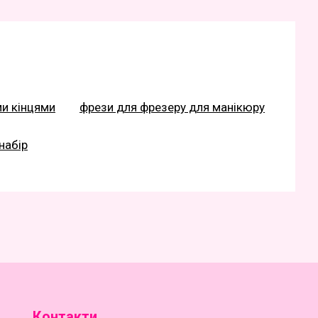
ми кінцями
фрези для фрезеру для манікюру
набір
Контакти