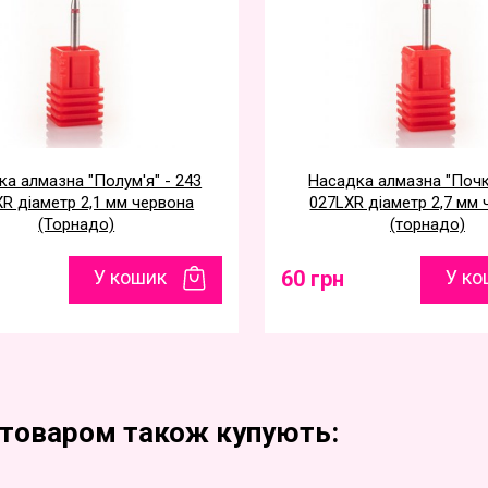
а алмазна "Полум'я" - 243
Насадка алмазна "Почк
R діаметр 2,1 мм червона
027LXR діаметр 2,7 мм
(Торнадо)
(торнадо)
У кошик
60 грн
У ко
 товаром також купують: