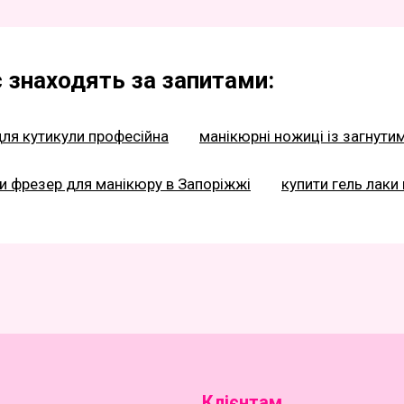
 знаходять за запитами:
для кутикули професійна
манікюрні ножиці із загнути
и фрезер для манікюру в Запоріжжі
купити гель лаки 
Клієнтам