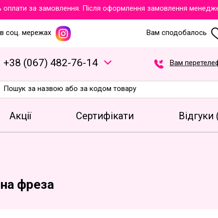
плати за замовлення. Після оформлення замовлення менеджери о
в соц. мережах
Вам сподобалось
+
3
8
(
0
6
7
)
4
8
2
-7
6
-1
4
Вам перетеле
Акції
Сертифікати
Відгуки 
на фреза