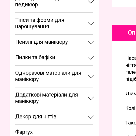
педикюр
Тіпси та форми для
нарощування
Оп
Пензлі для манікюру
Пилки та бафіки
Наса
нігт
геле
Одноразові матеріали для
манікюру
піді
Діам
Додаткові матеріали для
манікюру
Колі
Декор для нігтів
Так
Фартух