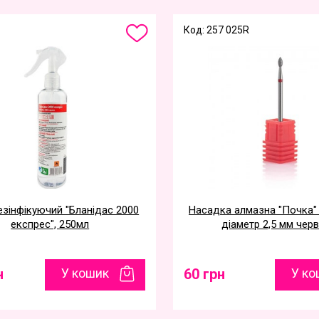
Код: 257 025R
езінфікуючий "Бланідас 2000
Насадка алмазна "Почка" 
експрес", 250мл
діаметр 2,5 мм чер
н
У кошик
60 грн
У ко