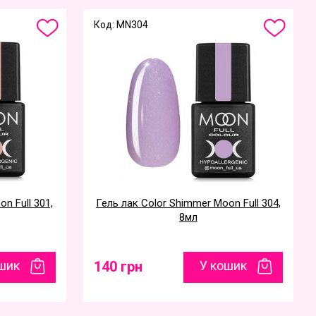
Код: MN304
n Full 301,
Гель лак Color Shimmer Moon Full 304,
8мл
шик
140 грн
У кошик