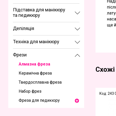
Наді
післ
Підставка для манікюру
лату
та педикюру
наса
ще й
Депіляція
Техніка для манікюру
Фрези
Алмазна фреза
Схожі
Керамічна фреза
Твердосплавна фреза
Набор фрез
Код: 243
Фреза для педикюру