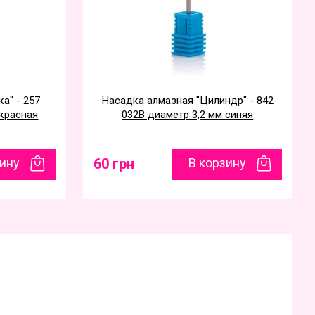
а" - 257
Насадка алмазная "Цилиндр" - 842
 красная
032B диаметр 3,2 мм синяя
зину
60 грн
В корзину