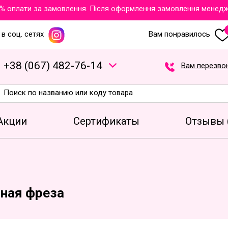
 оплати за замовлення. Після оформлення замовлення менеджер
в соц. сетях
Вам понравилось
+
3
8
(
0
6
7
)
4
8
2
-7
6
-1
4
Вам перезво
Акции
Сертификаты
Отзывы 
ная фреза