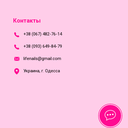
Контакты
+
3
8
(
0
6
7
)
4
8
2-
7
6-1
4
+
3
8 (0
9
3
) 6
4
9-8
4-7
9
l
i
f
e
n
a
i
l
s
@
g
m
a
i
l
.
c
o
m
Украина, г. Одесса