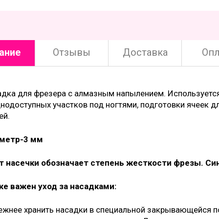
ание
Отзывы
Доставка
Опл
адка для фрезера с алмазным напылением. Используетс
нодоступных участков под ногтями, подготовки ячеек д
ей.
метр-3 мм
т насечки обозначает степень жесткости фрезы. Син
же важен уход за насадками:
жнее хранить насадки в специальной закрывающейся по