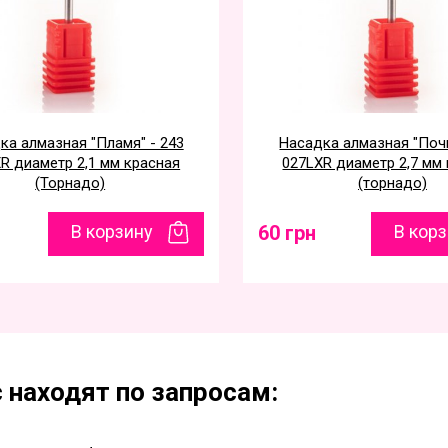
ка алмазная "Пламя" - 243
Насадка алмазная "Почк
R диаметр 2,1 мм красная
027LXR диаметр 2,7 мм
(Торнадо)
(торнадо)
В корзину
60 грн
В кор
 находят по запросам: