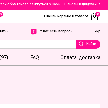
и обов'язково зв'яжуться з Вами!
Шановні відвідувачі звертаєм
0
0
В Вашей корзине 0 товаров
нить?
У вас есть вопрос?
Укр
Найти
(97)
FAQ
Оплата, доставка