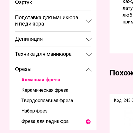
каж
Фартук
лату
любы
Подставка для маникюра
при
и педикюра
Депиляция
Техника для маникюра
Фрезы
Похож
Алмазная фреза
Керамическая фреза
Твердосплавная фреза
Код: 243
Набор фрез
Фреза для педикюра