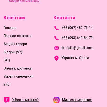
Клієнтам
Контакти
Головна
+
3
8
(
0
6
7
)
4
8
2-
7
6-1
4
Про нас, контакти
+
3
8 (0
9
3
) 6
4
9-8
4-7
9
Акційні товари
l
i
f
e
n
a
i
l
s
@
g
m
a
i
l
.
c
o
m
Відгуки (97)
Україна, м. Одеса
FAQ
Оплата, доставка
Умови повернення
Блог
У Вас є питання?
Ми в соц. мережах