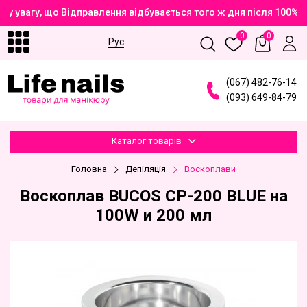
у увагу, що Відправлення відбувається того ж дня після 100% 
0
0
Рус
(
0
6
7
)
4
8
2
-7
6
-1
4
(
0
9
3
)
6
4
9
-8
4
-7
9
Каталог товарів
Головна
Депіляція
Воскоплави
Воскоплав BUCOS CP-200 BLUE на
100W и 200 мл