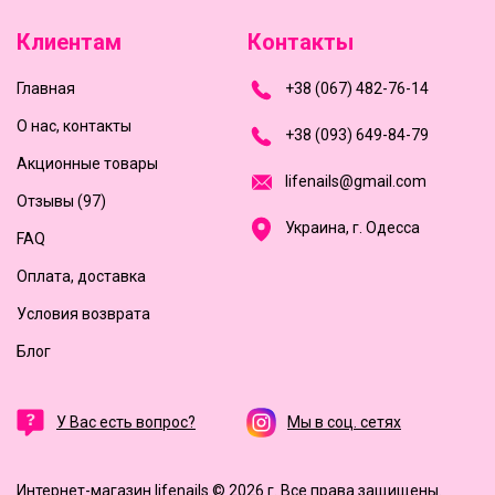
Клиентам
Контакты
Главная
+
3
8
(
0
6
7
)
4
8
2-
7
6-1
4
О нас, контакты
+
3
8 (0
9
3
) 6
4
9-8
4-7
9
Акционные товары
l
i
f
e
n
a
i
l
s
@
g
m
a
i
l
.
c
o
m
Отзывы (97)
Украина, г. Одесса
FAQ
Оплата, доставка
Условия возврата
Блог
У Вас есть вопрос?
Мы в соц. сетях
Интернет-магазин lifenails © 2026 г.
Все права защищены.