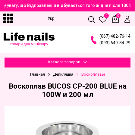
у увагу, що Відправлення відбувається того ж дня після 100% 
0
0
Укр
(
0
6
7
)
4
8
2
-7
6
-1
4
(
0
9
3
)
6
4
9
-8
4
-7
9
Каталог товаров
Главная
Депиляция
Воскоплавы
Воскоплав BUCOS CP-200 BLUE на
100W и 200 мл