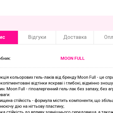
ис
Відгуки
Доставка
Опл
обник:
MOON FULL
кція кольорових гель-лаків від бренду Moon Full - це спр
копігментовані відтінки яскраві і глибокі, відмінно зношу
ин. Moon Full - гіпоалергенний гель-лак без запаху, без а
ваги:
ищена стійкість - формула містить компоненти, що збіль
нюючу дію на нігтьову пластину;
ка стійкість до впливу зовнішнього середовища, а також