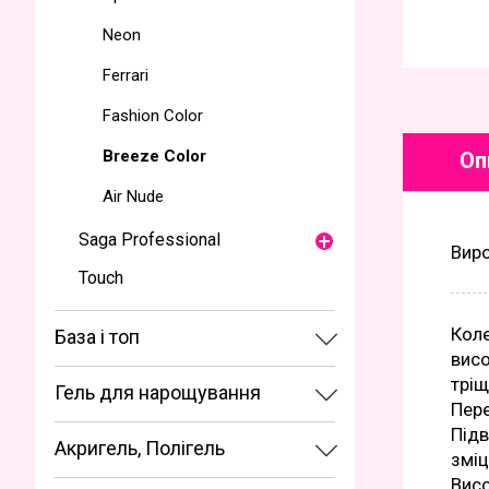
Neon
Ferrari
Fashion Color
Breeze Color
Оп
Air Nude
Saga Professional
Вир
Touch
Коле
База і топ
висо
тріщ
Гель для нарощування
Пере
Підв
Акригель, Полігель
зміц
Висо