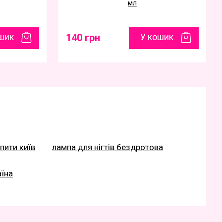
мл
шик
140 грн
У кошик
пити київ
лампа для нігтів бездротова
аїна