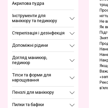
Акрилова пудра
тріщ
Прос
Інструменти для
нігт
манікюру та педикюру
Не в
Як в
Підг
Стерилізація і дезінфекція
Знят
Прод
Допоміжні рідини
Нане
Нане
Догляд маникюр,
Накр
педикюр
Якщо
Важл
Тіпси та форми для
«зап
нарощування
Реко
в’ял
Пензлі для манікюру
Пилки та бафіки