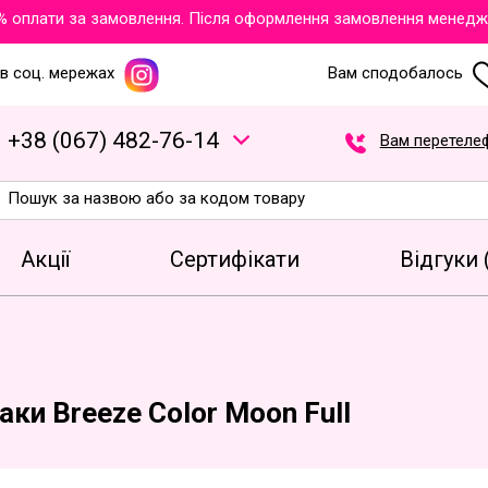
оплати за замовлення. Після оформлення замовлення менеджери 
в соц. мережах
Вам сподобалось
+
3
8
(
0
6
7
)
4
8
2
-7
6
-1
4
Вам перетеле
Акції
Сертифікати
Відгуки 
аки Breeze Color Moon Full