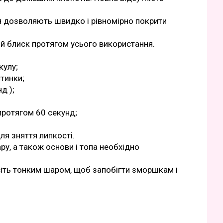
я дозволяють швидко і рівномірно покрити
ий блиск протягом усього використання.
кулу;
тинки;
д );
протягом 60 секунд;
ля зняття липкості.
у, а також основи і топа необхідно
есіть тонким шаром, щоб запобігти зморшкам і