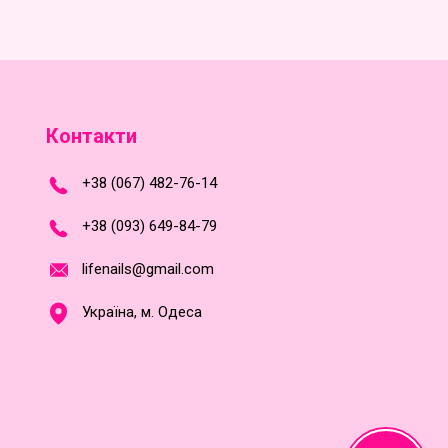
Контакти
+
3
8
(
0
6
7
)
4
8
2-
7
6-1
4
+
3
8 (0
9
3
) 6
4
9-8
4-7
9
l
i
f
e
n
a
i
l
s
@
g
m
a
i
l
.
c
o
m
Україна, м. Одеса