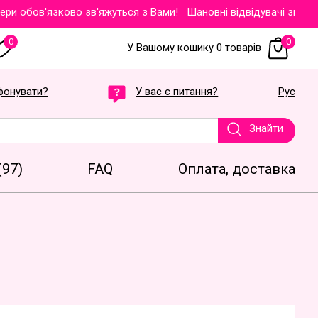
обов'язково зв'яжуться з Вами!
Шановні відвідувачі звертаємо
0
0
У Вашому кошику 0 товарів
фонувати?
У вас є питання?
Рус
Знайти
(97)
FAQ
Оплата, доставка