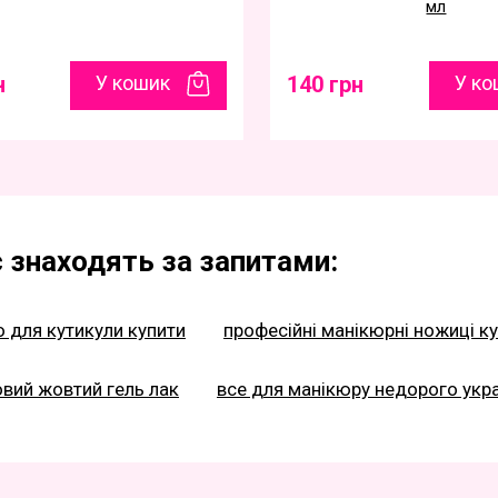
мл
н
У кошик
140 грн
У ко
 знаходять за запитами:
 для кутикули купити
професійні манікюрні ножиці ку
вий жовтий гель лак
все для манікюру недорого укр