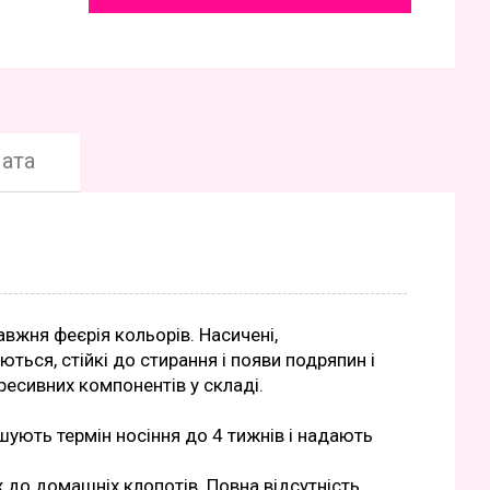
ата
авжня феєрія кольорів. Насичені,
ються, стійкі до стирання і появи подряпин і
гресивних компонентів у складі.
шують термін носіння до 4 тижнів і надають
 до домашніх клопотів. Повна відсутність