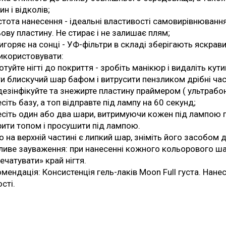
ин і відколів;
тота нанесення - ідеальні властивості самовирівнюванн
ьову пластину. Не стирає і не залишає плям;
игоряє на сонці - УФ-фільтри в складі зберігають яскрав
икористовувати:
отуйте нігті до покриття - зробіть манікюр і видаліть кути
и блискучий шар бафом і витрусити пензликом дрібні час
езінфікуйте та знежирте пластину праймером ( ультрабон
сіть базу, а топ відправте під лампу на 60 секунд;
сіть один або два шари, витримуючи кожен під лампою 
ити топом і просушити під лампою.
 на верхній частині є липкий шар, зніміть його засобом д
иве зауваження: при нанесенні кожного кольорового шар
ечатувати» край нігтя.
мендація: Консистенція гель-лаків Moon Full густа. Нан
ості.