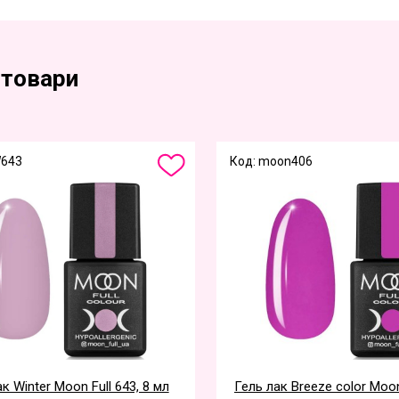
 товари
W643
Код: moon406
к Winter Moon Full 643, 8 мл
Гель лак Breeze color Moon 