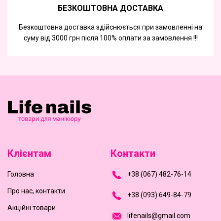
БЕЗКОШТОВНА ДОСТАВКА
Безкоштовна доставка здійснюється при замовленні на
суму від 3000 грн після 100% оплати за замовлення !!!
Клієнтам
Контакти
Головна
+
3
8
(
0
6
7
)
4
8
2-
7
6-1
4
Про нас, контакти
+
3
8 (0
9
3
) 6
4
9-8
4-7
9
Акційні товари
l
i
f
e
n
a
i
l
s
@
g
m
a
i
l
.
c
o
m