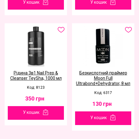
У кошик
У кошик
Рідина 3в1 Nail Prep &
Безкислотний праймер
Cleanser TeySha, 1000 мл
Moon Full
Ultrabond+Dehydrator, 8 мл
Код: 8123
Код: 6317
350
грн
130
грн
У кошик
У кошик