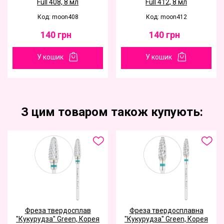
Full 408, 8 мл
Full 412, 8 мл
Код: moon408
Код: moon412
140
грн
140
грн
У кошик
У кошик
З цим товаром також купують:
Фреза твердосплав
Фреза твердосплавна
"Кукурудза" Green, Корея
"Кукурудза" Green, Корея