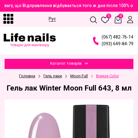
вагу, що Відправлення відбувається того ж дня після 100% опл
0
0
Рус
(
0
6
7
)
4
8
2
-7
6
-1
4
(
0
9
3
)
6
4
9
-8
4
-7
9
Каталог товарів
Головна
Гель лаки
Moon Full
Breeze Color
Гель лак Winter Moon Full 643, 8 мл