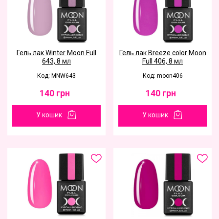
Гель лак Winter Moon Full
Гель лак Breeze color Moon
643, 8 мл
Full 406, 8 мл
Код: MNW643
Код: moon406
140
грн
140
грн
У кошик
У кошик