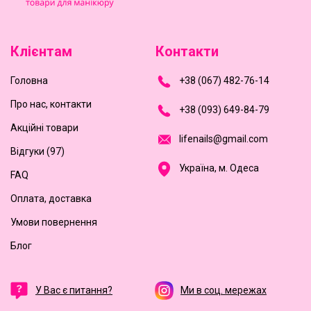
Клієнтам
Контакти
Головна
+
3
8
(
0
6
7
)
4
8
2-
7
6-1
4
Про нас, контакти
+
3
8 (0
9
3
) 6
4
9-8
4-7
9
Акційні товари
l
i
f
e
n
a
i
l
s
@
g
m
a
i
l
.
c
o
m
Відгуки (97)
Україна, м. Одеса
FAQ
Оплата, доставка
Умови повернення
Блог
У Вас є питання?
Ми в соц. мережах