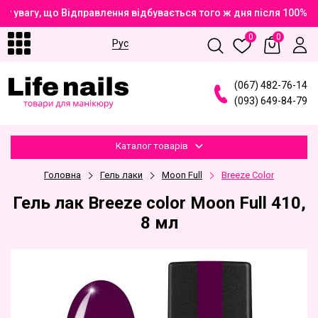
 увагу, що Відправлення відбувається того ж дня після 100% 
0
0
Рус
(
0
6
7
)
4
8
2
-7
6
-1
4
(
0
9
3
)
6
4
9
-8
4
-7
9
Каталог товарів
Головна
Гель лаки
Moon Full
Breeze Color
Гель лак Breeze color Moon Full 410,
8 мл