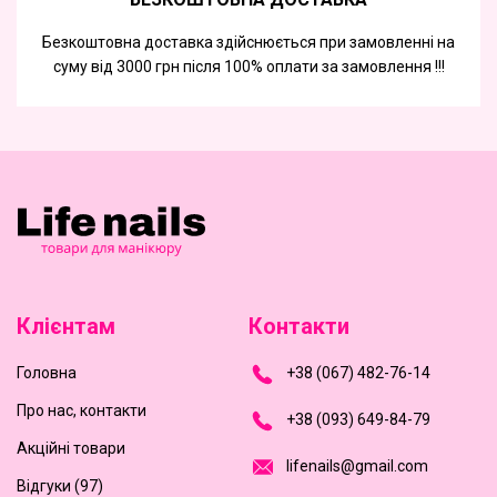
Безкоштовна доставка здійснюється при замовленні на
суму від 3000 грн після 100% оплати за замовлення !!!
Клієнтам
Контакти
Головна
+
3
8
(
0
6
7
)
4
8
2-
7
6-1
4
Про нас, контакти
+
3
8 (0
9
3
) 6
4
9-8
4-7
9
Акційні товари
l
i
f
e
n
a
i
l
s
@
g
m
a
i
l
.
c
o
m
Відгуки (97)