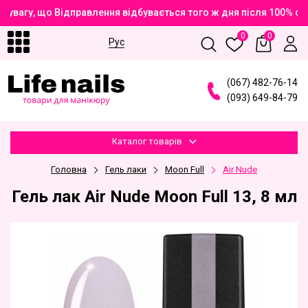
увагу, що Відправлення відбувається того ж дня після 100% оп
0
0
Рус
(
0
6
7
)
4
8
2
-7
6
-1
4
(
0
9
3
)
6
4
9
-8
4
-7
9
Каталог товарів
Головна
Гель лаки
Moon Full
Air Nude
Гель лак Air Nude Moon Full 13, 8 мл