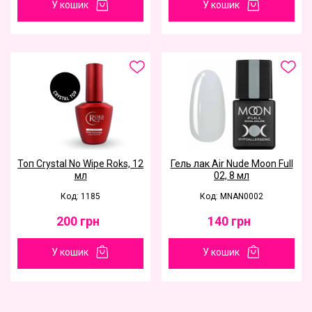
У кошик
У кошик
Топ Crystal No Wipe Roks, 12
Гель лак Air Nude Moon Full
мл
02, 8 мл
Код: 1185
Код: MNAN0002
200
грн
140
грн
У кошик
У кошик