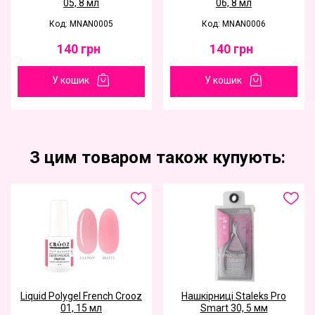
05, 8 мл
06, 8 мл
Код: MNAN0005
Код: MNAN0006
140
грн
140
грн
У кошик
У кошик
З цим товаром також купують:
Liquid Polygel French Crooz
Нашкірниці Staleks Pro
01, 15 мл
Smart 30, 5 мм