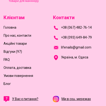
Клієнтам
Контакти
Головна
+
3
8
(
0
6
7
)
4
8
2-
7
6-1
4
Про нас, контакти
+
3
8 (0
9
3
) 6
4
9-8
4-7
9
Акційні товари
l
i
f
e
n
a
i
l
s
@
g
m
a
i
l
.
c
o
m
Відгуки (97)
Україна, м. Одеса
FAQ
Оплата, доставка
Умови повернення
Блог
У Вас є питання?
Ми в соц. мережах