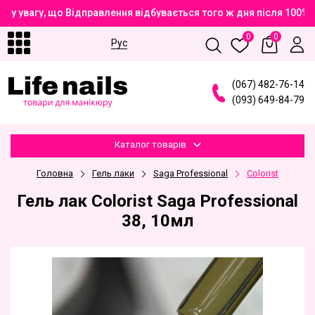
у увагу, що Відправлення відбувається того ж дня після 100% 
0
0
Рус
(
0
6
7
)
4
8
2
-7
6
-1
4
(
0
9
3
)
6
4
9
-8
4
-7
9
Каталог товарів
Головна
Гель лаки
Saga Professional
Сolorist
Гель лак Colorist Saga Professional
38, 10мл