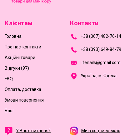
Клієнтам
Контакти
Головна
+
3
8
(
0
6
7
)
4
8
2-
7
6-1
4
Про нас, контакти
+
3
8 (0
9
3
) 6
4
9-8
4-7
9
Акційні товари
l
i
f
e
n
a
i
l
s
@
g
m
a
i
l
.
c
o
m
Відгуки (97)
Україна, м. Одеса
FAQ
Оплата, доставка
Умови повернення
Блог
У Вас є питання?
Ми в соц. мережах