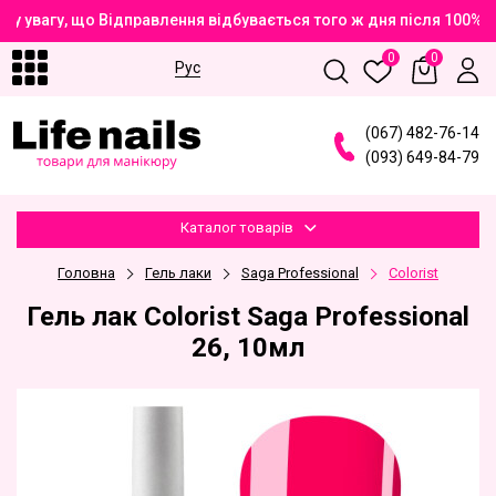
у увагу, що Відправлення відбувається того ж дня після 100% 
0
0
Рус
(
0
6
7
)
4
8
2
-7
6
-1
4
(
0
9
3
)
6
4
9
-8
4
-7
9
Каталог товарів
Головна
Гель лаки
Saga Professional
Сolorist
Гель лак Colorist Saga Professional
26, 10мл