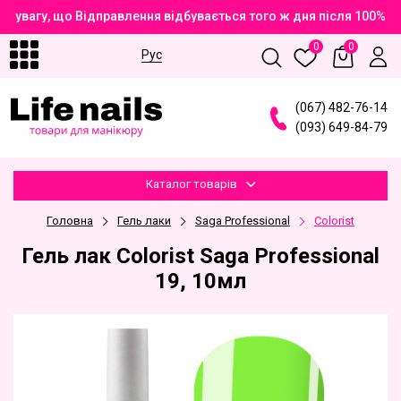
 увагу, що Відправлення відбувається того ж дня після 100% 
0
0
Рус
(
0
6
7
)
4
8
2
-7
6
-1
4
(
0
9
3
)
6
4
9
-8
4
-7
9
Каталог товарів
Головна
Гель лаки
Saga Professional
Сolorist
Гель лак Colorist Saga Professional
19, 10мл