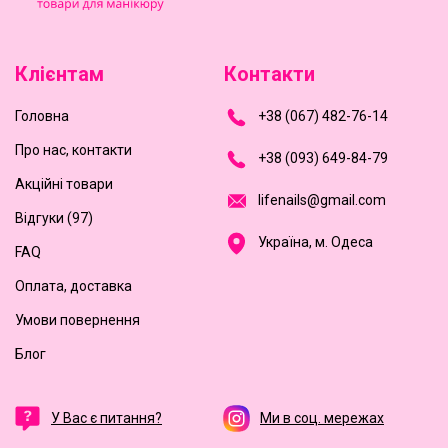
Клієнтам
Контакти
Головна
+
3
8
(
0
6
7
)
4
8
2-
7
6-1
4
Про нас, контакти
+
3
8 (0
9
3
) 6
4
9-8
4-7
9
Акційні товари
l
i
f
e
n
a
i
l
s
@
g
m
a
i
l
.
c
o
m
Відгуки (97)
Україна, м. Одеса
FAQ
Оплата, доставка
Умови повернення
Блог
У Вас є питання?
Ми в соц. мережах