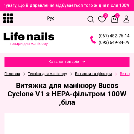
 увагу, що Відправлення відбувається того ж дня після 100% 
0
0
Рус
(
0
6
7
)
4
8
2
-7
6
-1
4
(
0
9
3
)
6
4
9
-8
4
-7
9
Каталог товарів
Головна
Техніка для манікюру
Витяжки та фільтри
Витяжк
Витяжка для манікюру Bucos
Cyclone V1 з НЕРА-фільтром 100W
,біла