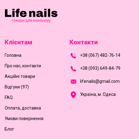
Клієнтам
Контакти
Головна
+
3
8
(
0
6
7
)
4
8
2-
7
6-1
4
Про нас, контакти
+
3
8 (0
9
3
) 6
4
9-8
4-7
9
Акційні товари
l
i
f
e
n
a
i
l
s
@
g
m
a
i
l
.
c
o
m
Відгуки (97)
Україна, м. Одеса
FAQ
Оплата, доставка
Умови повернення
Блог