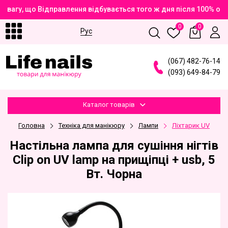
вагу, що Відправлення відбувається того ж дня після 100% опл
0
0
Рус
(
0
6
7
)
4
8
2
-7
6
-1
4
(
0
9
3
)
6
4
9
-8
4
-7
9
Каталог товарів
Головна
Техніка для манікюру
Лампи
Ліхтарик UV
Настільна лампа для сушіння нігтів
Clip on UV lamp на прищіпці + usb, 5
Вт. Чорна