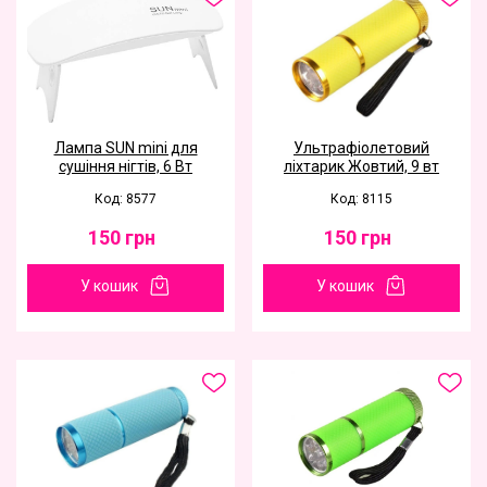
Лампа SUN mini для
Ультрафіолетовий
сушіння нігтів, 6 Вт
ліхтарик Жовтий, 9 вт
Код: 8577
Код: 8115
150
грн
150
грн
У кошик
У кошик