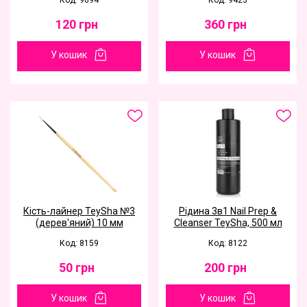
Код: 9694
Код: 9423
120
грн
360
грн
У кошик
У кошик
Кість-лайнер TeySha №3
Рідина 3в1 Nail Prep &
(дерев'яний) 10 мм
Cleanser TeySha, 500 мл
Код: 8159
Код: 8122
50
грн
200
грн
У кошик
У кошик