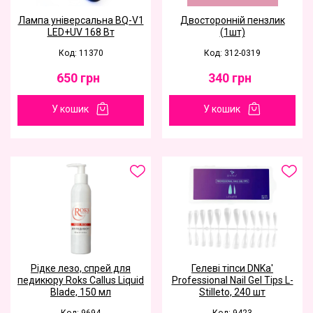
Лампа універсальна BQ-V1
Двосторонній пензлик
LED+UV 168 Вт
(1шт)
Код: 11370
Код: 312-0319
650
грн
340
грн
У кошик
У кошик
Рідке лезо, спрей для
Гелеві тіпси DNKa'
педикюру Roks Callus Liquid
Professional Nail Gel Tips L-
Blade, 150 мл
Stilleto, 240 шт