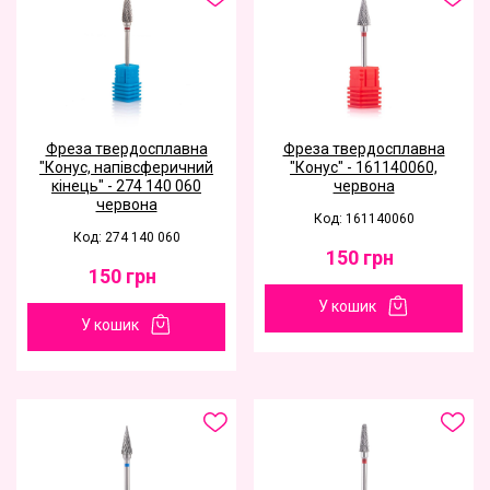
Фреза твердосплавна
Фреза твердосплавна
"Конус, напівсферичний
"Конус" - 161140060,
кінець" - 274 140 060
червона
червона
Код: 161140060
Код: 274 140 060
150
грн
150
грн
У кошик
У кошик