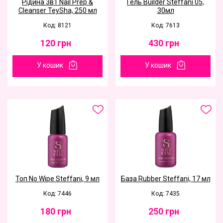
Рідина 3в1 Nail Prep &
Гель Builder Steffani 05,
Cleanser TeySha, 250 мл
30мл
Код: 8121
Код: 7613
120
грн
430
грн
У кошик
У кошик
Toп No Wipe Steffani, 9 мл
База Rubber Steffani, 17 мл
Код: 7446
Код: 7435
180
грн
250
грн