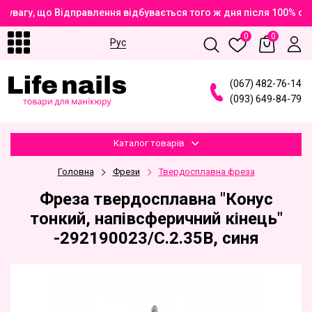
увагу, що Відправлення відбувається того ж дня після 100% оп
0
0
Рус
(
0
6
7
)
4
8
2
-7
6
-1
4
(
0
9
3
)
6
4
9
-8
4
-7
9
Каталог товарів
Головна
Фрези
Твердосплавна фреза
Фреза твердосплавна "Конус
тонкий, напівсферичний кінець"
-292190023/C.2.35B, синя