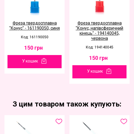
Фреза твердосплавна
Фреза твердосплавна
"Конус" - 161190050, синя
"Конус, напівсферичний
кінець" - 194140045,
Код: 161190050
червона
150
грн
Код: 194140045
150
грн
У кошик
У кошик
З цим товаром також купують: