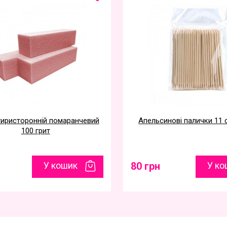
иристоронній помаранчевий
Апельсинові палички 11 
100 грит
У кошик
80 грн
У ко