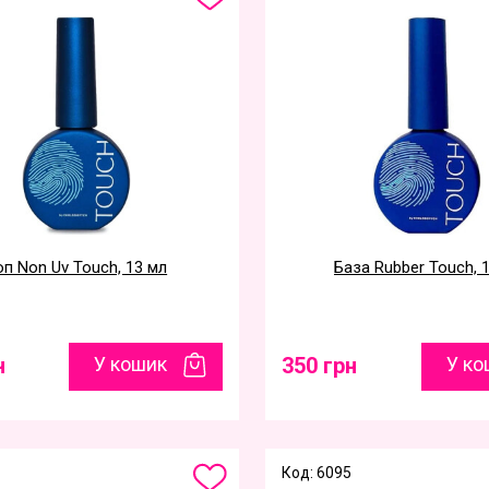
оп Non Uv Touch, 13 мл
База Rubber Touch, 
н
У кошик
350 грн
У ко
Код: 6095