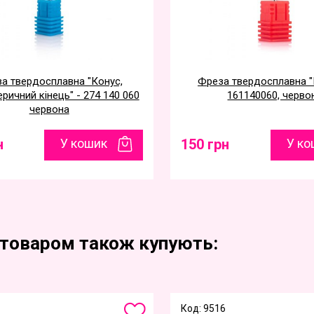
а твердосплавна "Конус,
Фреза твердосплавна "
ричний кінець" - 274 140 060
161140060, черво
червона
н
У кошик
150 грн
У ко
 товаром також купують:
Код: 9516