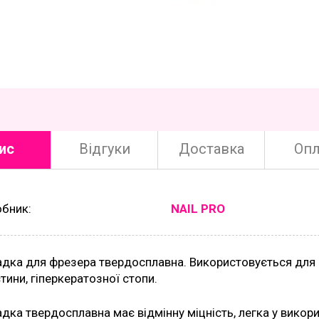
ис
Відгуки
Доставка
Опл
обник:
NAIL PRO
дка для фрезера твердосплавна. Використовується для з
тини, гіперкератозної стопи.
дка твердосплавна має відмінну міцність, легка у викор