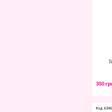
Т
350 гр
Код: 6346