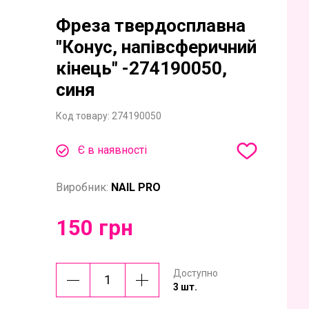
Фреза твердосплавна
"Конус, напівсферичний
кінець" -274190050,
синя
Код товару:
274190050
Є в наявності
Виробник:
NAIL PRO
150 грн
Доступно
3 шт.