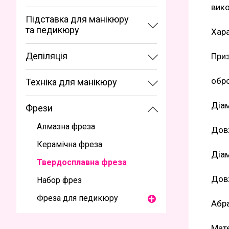
вико
Підставка для манікюру
та педикюру
Хара
Депіляція
Приз
обро
Техніка для манікюру
Діам
Фрези
Алмазна фреза
Довж
Керамічна фреза
Діам
Твердосплавна фреза
Довж
Набор фрез
Фреза для педикюру
Абра
Мате