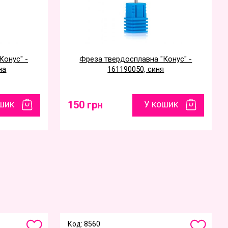
Конус" -
Фреза твердосплавна "Конус" -
на
161190050, синя
шик
150 грн
У кошик
Код: 8560