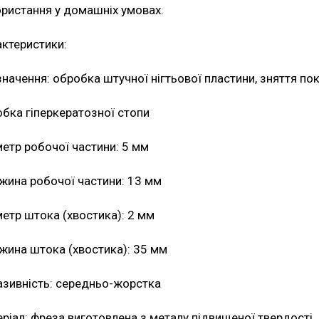
ристання у домашніх умовах.
ктеристики:
начення: обробка штучної нігтьової пластини, зняття пок
бка гіперкератозної стопи
етр робочої частини: 5 мм
ина робочої частини: 13 мм
етр штока (хвостика): 2 мм
ина штока (хвостика): 35 мм
зивність: середньо-жорстка
ріал: фреза виготовлена з металу підвищеної твердості