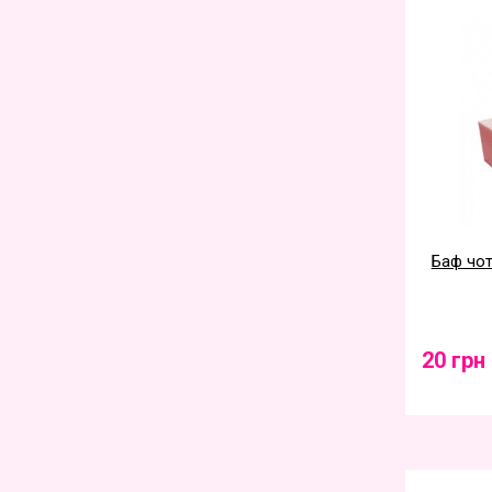
Баф чот
20 грн