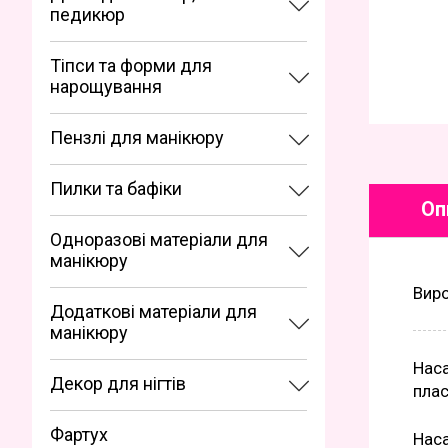
педикюр
Тіпси та форми для
нарощування
Пензлі для манікюру
Пилки та бафіки
Оп
Одноразові матеріали для
манікюру
Вир
Додаткові матеріали для
манікюру
Наса
Декор для нігтів
плас
Фартух
Наса