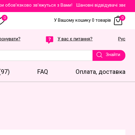
ов'язково зв'яжуться з Вами!
Шановні відвідувачі звертаємо В
0
0
У Вашому кошику 0 товарів
фонувати?
У вас є питання?
Рус
Знайти
(97)
FAQ
Оплата, доставка