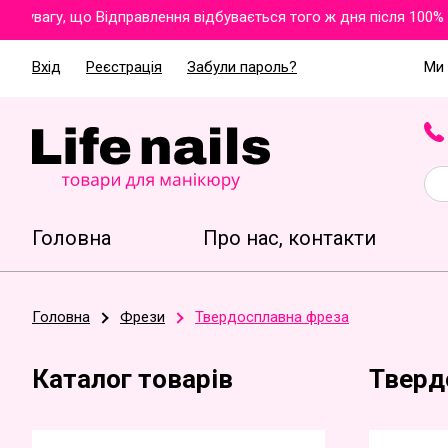
вагу, що Відправлення відбувається того ж дня після 100% оп
Вхід
Реєстрація
Забули пароль?
Ми 
Головна
Про нас, контакти
Головна
Фрези
Твердосплавна фреза
Каталог товарів
Тверд