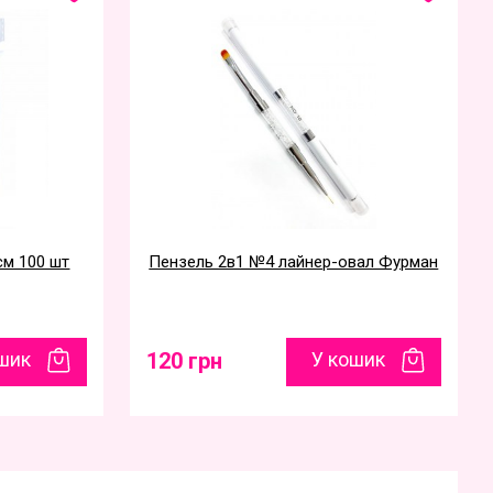
см 100 шт
Пензель 2в1 №4 лайнер-овал Фурман
шик
120 грн
У кошик