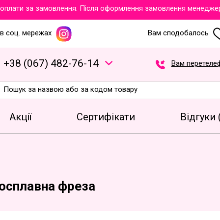
лати за замовлення. Після оформлення замовлення менеджери об
в соц. мережах
Вам сподобалось
+
3
8
(
0
6
7
)
4
8
2
-7
6
-1
4
Вам перетеле
Акції
Сертифікати
Відгуки 
осплавна фреза