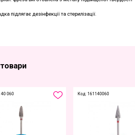
дка підлягає дезінфекції та стерилізації.
 товари
140 060
Код: 161140060