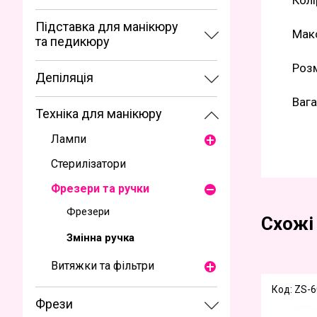
Колі
Підставка для манікюру
Макс
та педикюру
Розм
Депіляція
Вага
Техніка для манікюру
Лампи
Стерилізатори
Фрезери та ручки
Фрезери
Схожі
Змінна ручка
Витяжки та фільтри
Код: ZS-6
Фрези