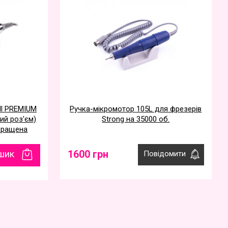
ill PREMIUM
Ручка-мікромотор 105L для фрезерів
ний роз'єм)
Strong на 35000 об.
окращена
1600 грн
шик
Повідомити