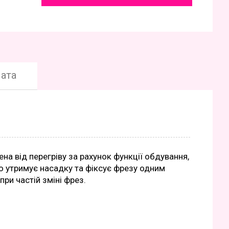
ата
ена від перегріву за рахунок функції обдування,
но утримує насадку та фіксує фрезу одним
ри частій зміні фрез.