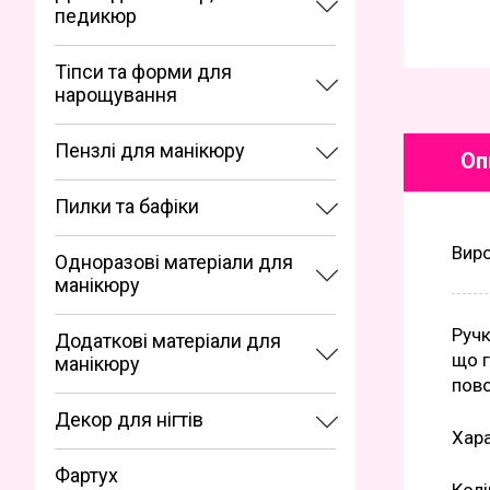
педикюр
Тіпси та форми для
нарощування
Пензлі для манікюру
Оп
Пилки та бафіки
Вир
Одноразові матеріали для
манікюру
Ручк
Додаткові матеріали для
що г
манікюру
пово
Декор для нігтів
Хара
Фартух