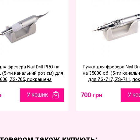
ля фрезера Nail Drill PRO на
Ручка для фрезера Nail Dr
. (5-ти канальний роз'єм) для
на 35000 об. (5-ти каналь
606, ZS-705, покращена
для ZS-717, ZS-711, п
н
У кошик
700 грн
У ко
 товаром також купують: