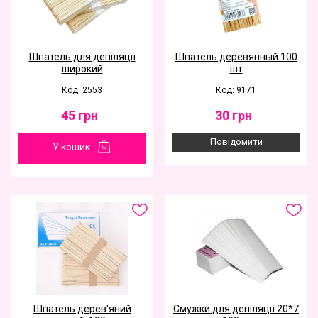
Шпатель для депіляції
Шпатель деревянный 100
широкий
шт
Код: 2553
Код: 9171
45
грн
30
грн
Повідомити
У кошик
Шпатель дерев'яний
Смужки для депіляції 20*7