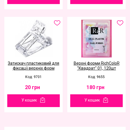
Затискач пластиковий для
Верхні форми RichColoR
фіксації верхніх форм
"Квадрат" 01, 120шт
Код: 9701
Код: 9655
20
грн
180
грн
У кошик
У кошик