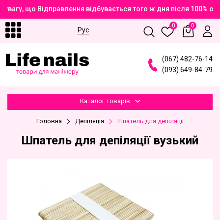
увагу, що Відправлення відбувається того ж дня після 100% оп
0
0
Рус
(
0
6
7
)
4
8
2
-7
6
-1
4
(
0
9
3
)
6
4
9
-8
4
-7
9
Каталог товарів
Головна
Депіляція
Шпатель для депіляції
Шпатель для депіляції вузький