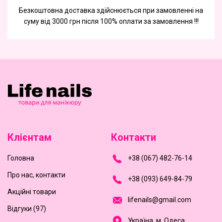
Безкоштовна доставка здійснюється при замовленні на
суму від 3000 грн після 100% оплати за замовлення !!!
Клієнтам
Контакти
Головна
+
3
8
(
0
6
7
)
4
8
2-
7
6-1
4
Про нас, контакти
+
3
8 (0
9
3
) 6
4
9-8
4-7
9
Акційні товари
l
i
f
e
n
a
i
l
s
@
g
m
a
i
l
.
c
o
m
Відгуки (97)
Україна, м. Одеса