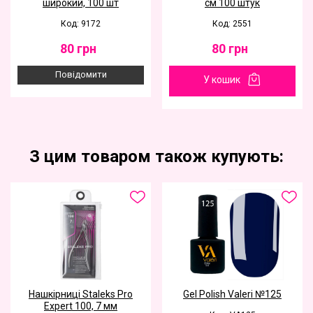
широкий, 100 шт
см 100 штук
Код: 9172
Код: 2551
80
грн
80
грн
Повідомити
У кошик
З цим товаром також купують:
Нашкірниці Staleks Pro
Gel Polish Valeri №125
Expert 100, 7 мм