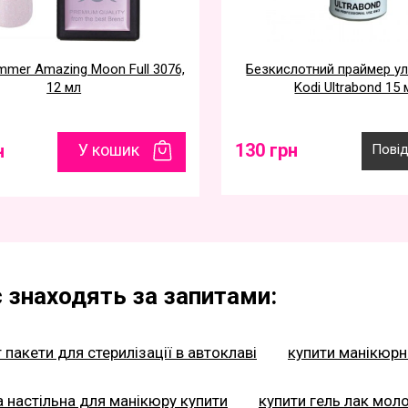
mmer Amazing Moon Full 3076,
Безкислотний праймер у
12 мл
Kodi Ultrabond 15 
130 грн
н
У кошик
Пові
 знаходять за запитами:
 пакети для стерилізації в автоклаві
купити манікюрн
 настільна для манікюру купити
купити гель лак мол