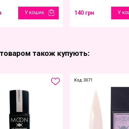
н
У кошик
140 грн
У ко
 товаром також купують:
Код: 3071