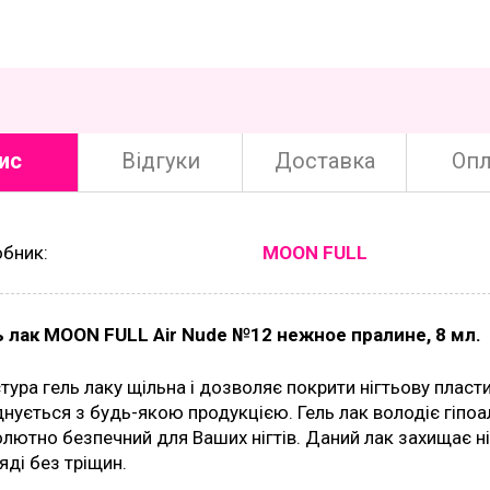
ис
Відгуки
Доставка
Опл
обник:
MOON FULL
ь лак MOON FULL Air Nude №12 нежное пралине, 8 мл.
тура гель лаку щільна і дозволяє покрити нігтьову пласт
нується з будь-якою продукцією. Гель лак володіє гіпоа
лютно безпечний для Ваших нігтів. Даний лак захищає н
яді без тріщин.