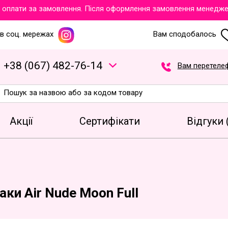
лати за замовлення. Після оформлення замовлення менеджери об
в соц. мережах
Вам сподобалось
+
3
8
(
0
6
7
)
4
8
2
-7
6
-1
4
Вам перетеле
Акції
Сертифікати
Відгуки 
аки Air Nude Moon Full