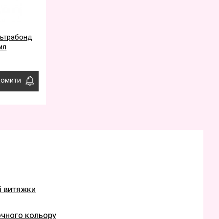
льтрабонд
мл
домити
і витяжки
очного кольору