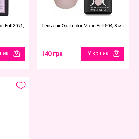
 Full 3071,
Гель лак Opal color Moon Full 504, 8 мл
шик
140 грн
У кошик