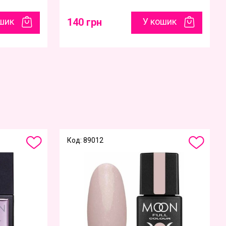
шик
140 грн
У кошик
Код: 89012