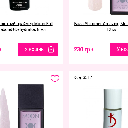
слотний праймер Moon Full
База Shimmer Amazing Moon
trabond+Dehydrator, 8 мл
12 мл
н
У кошик
230 грн
У ко
Код: 3517