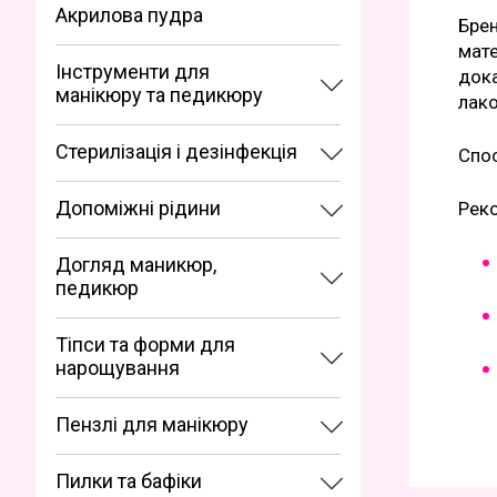
Акрилова пудра
Брен
мате
Інструменти для
дока
манікюру та педикюру
лак
Стерилізація і дезінфекція
Спос
Допоміжні рідини
Реко
Догляд маникюр,
педикюр
Тіпси та форми для
нарощування
Пензлі для манікюру
Пилки та бафіки