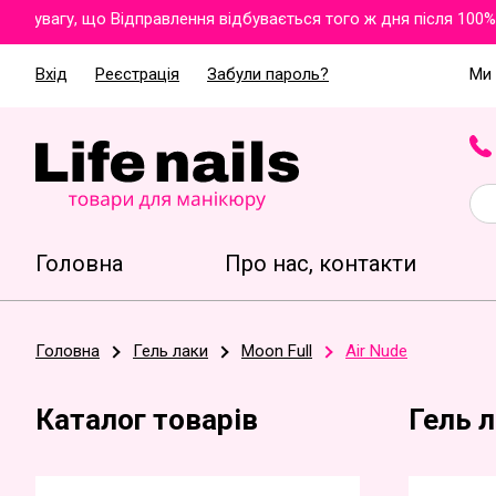
вагу, що Відправлення відбувається того ж дня після 100% оп
Вхід
Реєстрація
Забули пароль?
Ми 
Головна
Про нас, контакти
Головна
Гель лаки
Moon Full
Air Nude
Каталог товарів
Гель л