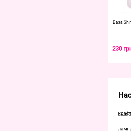
База Shi
230 гр
Нас
крафт
лампа