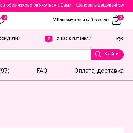
ов'язково зв'яжуться з Вами!
Шановні відвідувачі звертаємо В
0
0
У Вашому кошику 0 товарів
фонувати?
У вас є питання?
Рус
Знайти
(97)
FAQ
Оплата, доставка