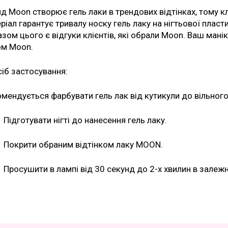
д Moon створює гель лаки в трендових відтінках, тому к
ріал гарантує тривалу носку гель лаку на нігтьової пласт
зом цього є відгуки клієнтів, які обрали Moon. Ваш ман
ом Moon.
іб застосування:
мендується фарбувати гель лак від кутикули до вільного
Підготувати нігті до нанесення гель лаку.
Покрити обраним відтінком лаку MOON.
Просушити в лампі від 30 секунд до 2-х хвилин в залежн