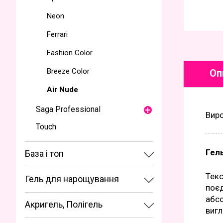
Neon
Ferrari
Fashion Color
Breeze Color
Оп
Air Nude
Saga Professional
Вир
Touch
Гел
База і топ
Текс
Гель для нарощування
поєд
абсо
Акригель, Полігель
вигл