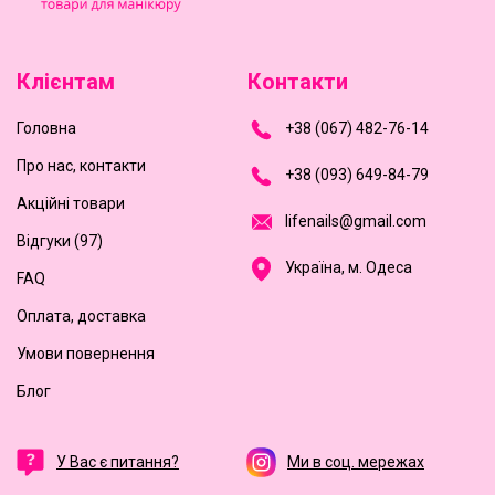
Клієнтам
Контакти
Головна
+
3
8
(
0
6
7
)
4
8
2-
7
6-1
4
Про нас, контакти
+
3
8 (0
9
3
) 6
4
9-8
4-7
9
Акційні товари
l
i
f
e
n
a
i
l
s
@
g
m
a
i
l
.
c
o
m
Відгуки (97)
Україна, м. Одеса
FAQ
Оплата, доставка
Умови повернення
Блог
У Вас є питання?
Ми в соц. мережах