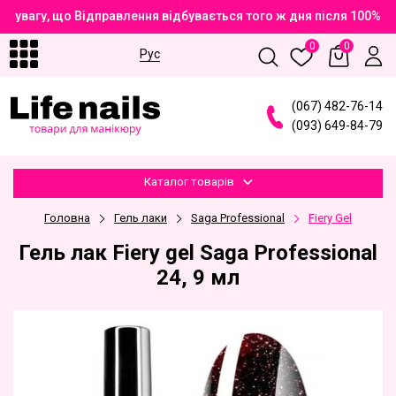
 увагу, що Відправлення відбувається того ж дня після 100% о
0
0
Рус
(
0
6
7
)
4
8
2
-7
6
-1
4
(
0
9
3
)
6
4
9
-8
4
-7
9
Каталог товарів
Головна
Гель лаки
Saga Professional
Fiery Gel
Гель лак Fiery gel Saga Professional
24, 9 мл