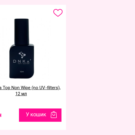
 Top Non Wipe (no UV-filters),
12 мл
н
У кошик