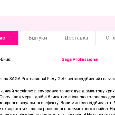
ис
Відгуки
Доставка
Опл
обник:
Saga Professional
-лак SAGA Professional Fiery Gel - світловідбивний гель
к, який засліплює, зачаровує та нагадує діамантову крихт
 Сяючі шиммери і дрібні блискітки є їхньою головною 
овірного візуального ефекту. Вони миттєво відбивають бу
 створюється ілюзія розкішного діамантового сяйва. На
ядають неймовірно святково та феєрично! Нігті, вкриті ге