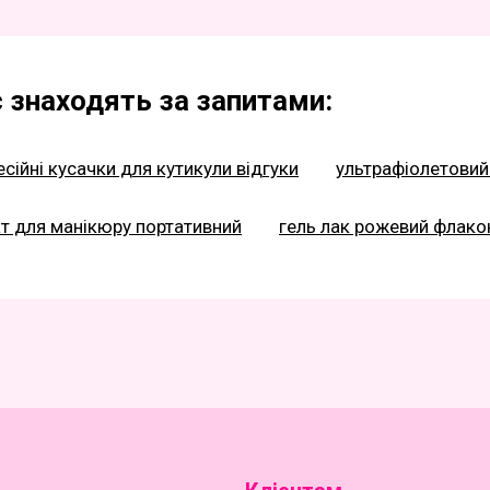
 знаходять за запитами:
сійні кусачки для кутикули відгуки
ультрафіолетовий
т для манікюру портативний
гель лак рожевий флако