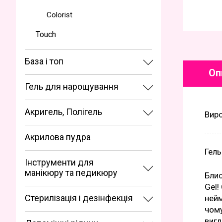
Сolorist
Touch
База і топ
Оп
Гель для нарощування
Акригель, Полігель
Вир
Акрилова пудра
Гель
Інструменти для
манікюру та педикюру
Блис
Gel!
Стерилізація і дезінфекція
нейм
чому
вигл