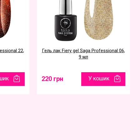
essional 22,
Гель лак Fiery gel Saga Professional 06,
9 мл
шик
220 грн
У кошик