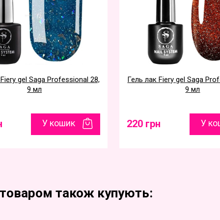
Fiery gel Saga Professional 28,
Гель лак Fiery gel Saga Prof
9 мл
9 мл
н
У кошик
220 грн
У ко
 товаром також купують: