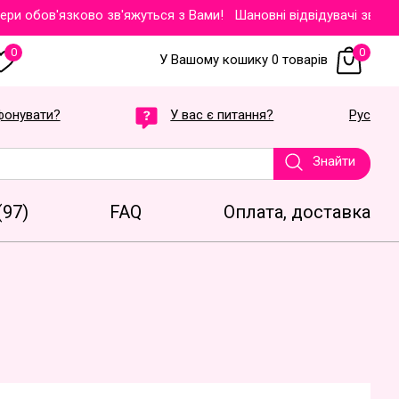
обов'язково зв'яжуться з Вами!
Шановні відвідувачі звертаємо
0
0
У Вашому кошику 0 товарів
фонувати?
У вас є питання?
Рус
Знайти
(97)
FAQ
Оплата, доставка