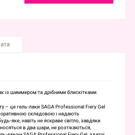
ата
-лак із шиммером та дрібними блискітками.
у – це гель-лаки SAGA Professional Fiery Gel
декоративною складовою і надають
дь-яке, навіть не яскраве світло, завдяки
носяться в два шари, не розтікаються,
ль-лаком SAGA Professional Fiery Gel, здатні