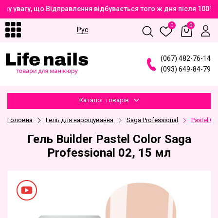
шу увагу, що Відправлення відбувається того ж дня після 100%
0
0
Рус
(
0
6
7
)
4
8
2
-7
6
-1
4
(
0
9
3
)
6
4
9
-8
4
-7
9
Каталог товарів
Головна
Гель для нарощування
Saga Professional
Pastel Co
Гель Builder Pastel Color Saga
Professional 02, 15 мл