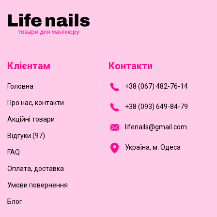
Клієнтам
Контакти
Головна
+
3
8
(
0
6
7
)
4
8
2-
7
6-1
4
Про нас, контакти
+
3
8 (0
9
3
) 6
4
9-8
4-7
9
Акційні товари
l
i
f
e
n
a
i
l
s
@
g
m
a
i
l
.
c
o
m
Відгуки (97)
Україна, м. Одеса
FAQ
Оплата, доставка
Умови повернення
Блог